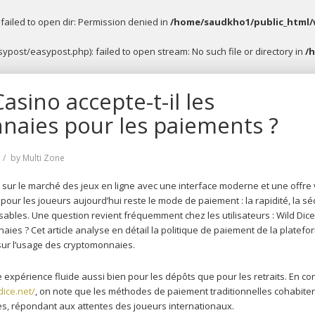
ailed to open dir: Permission denied in
/home/saudkho1/public_html/
post/easypost.php): failed to open stream: No such file or directory in
/
asino accepte-t-il les
naies pour les paiements ?
by
Multi Zone
 sur le marché des jeux en ligne avec une interface moderne et une offre 
pour les joueurs aujourd’hui reste le mode de paiement : la rapidité, la séc
ensables. Une question revient fréquemment chez les utilisateurs : Wild Dic
naies ? Cet article analyse en détail la politique de paiement de la platefo
 sur l’usage des cryptomonnaies.
 expérience fluide aussi bien pour les dépôts que pour les retraits. En co
dice.net/
, on note que les méthodes de paiement traditionnelles cohabite
s, répondant aux attentes des joueurs internationaux.