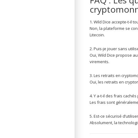
FAQ : Les q
cryptomonna
1. Wild Dice accepte-t-il 
Non, la plateforme se conc
Litecoin.
2. Puis-je jouer sans util
Oui, Wild Dice propose au
virements.
3. Les retraits en cryptom
Oui, les retraits en cryp
4. Y a-t-il des frais caché
Les frais sont généraleme
5. Est-ce sécurisé d’utili
Absolument, la technologi