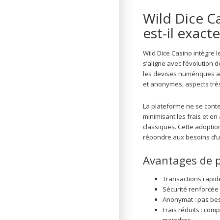
Wild Dice C
est-il exact
Wild Dice Casino intègre 
s’aligne avec l’évolution 
les devises numériques a
et anonymes, aspects trè
La plateforme ne se conten
minimisant les frais et e
classiques. Cette adoptio
répondre aux besoins d’un
Avantages de p
Transactions rapide
Sécurité renforcée 
Anonymat : pas bes
Frais réduits : co