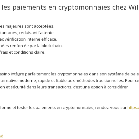
r les paiements en cryptomonnaies chez Wi
ies majeures sont acceptées.
tantanés, réduisant l’attente.
c vérification interne efficace.
nées renforcée par la blockchain.
ais et conditions claire.
 Casino intègre parfaitement les cryptomonnaies dans son système de pai
lternative moderne, rapide et fiable aux méthodes traditionnelles. Pour c
ion et sécurité dans leurs transactions, c’est une option à considérer
teforme et tester les paiements en cryptomonnaies, rendez-vous sur
https:
ed