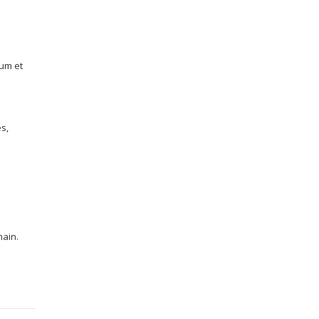
eum et
s,
hain.