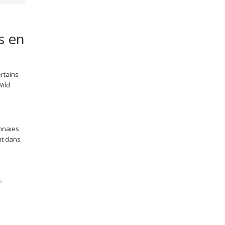
s en
ertains
Wild
onnaies
nt dans
e