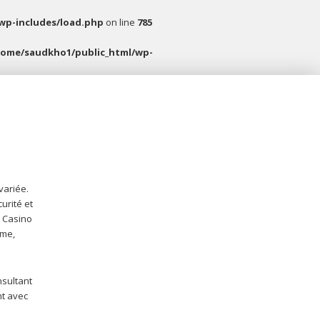
wp-includes/load.php
on line
785
home/saudkho1/public_html/wp-
variée.
urité et
e Casino
rme,
nsultant
nt avec