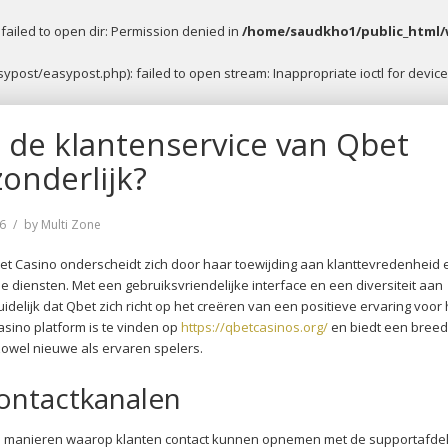
ailed to open dir: Permission denied in
/home/saudkho1/public_html/
post/easypost.php): failed to open stream: Inappropriate ioctl for device
 de klantenservice van Qbet
zonderlijk?
26
by
Multi Zone
et Casino onderscheidt zich door haar toewijding aan klanttevredenheid
diensten. Met een gebruiksvriendelijke interface en een diversiteit aan
idelijk dat Qbet zich richt op het creëren van een positieve ervaring voor
asino platform is te vinden op
https://qbetcasinos.org/
en biedt een breed
owel nieuwe als ervaren spelers.
ontactkanalen
e manieren waarop klanten contact kunnen opnemen met de supportafdeli