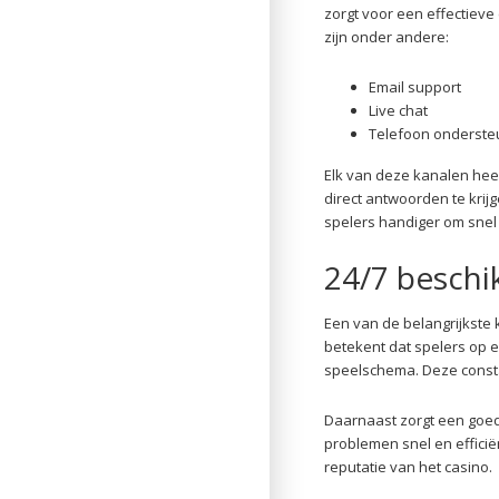
zorgt voor een effectiev
zijn onder andere:
Email support
Live chat
Telefoon onderste
Elk van deze kanalen heeft
direct antwoorden te krij
spelers handiger om snel h
24/7 beschi
Een van de belangrijkste
betekent dat spelers op 
speelschema. Deze constan
Daarnaast zorgt een goe
problemen snel en efficië
reputatie van het casino.