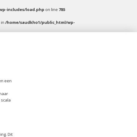
wp-includes/load.php
on line
785
 in
/home/saudkho1/public_html/wp-
 en een
 haar
 scala
ng. Dit