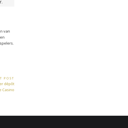
r.
en van
 en
spelers.
T POST
er dépôt
ie Casino