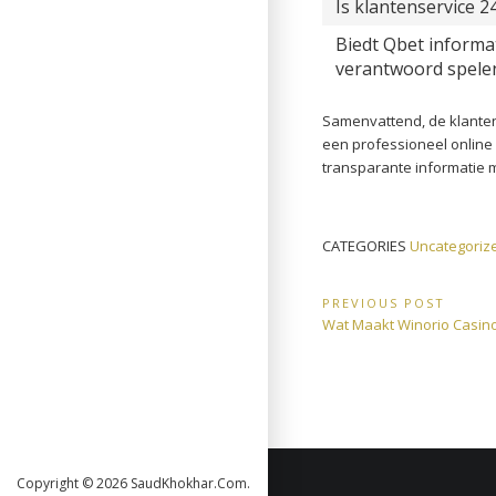
Is klantenservice 2
Biedt Qbet informa
verantwoord spele
Samenvattend, de klanten
een professioneel online
transparante informatie 
CATEGORIES
Uncategoriz
Post
PREVIOUS POST
Previous
Wat Maakt Winorio Casino
navigation
Post:
Copyright © 2026 SaudKhokhar.Com.