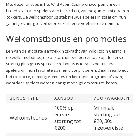
Met deze functies is het Wild Robin Casino ontworpen om een
breed scala aan spelers aan te trekken, van beginners tot ervaren
gokkers. De welkomstbonus stelt nieuwe spelers in staat om hun
gamingervaring te verbeteren zonder te veel risico te nemen.
Welkomstbonus en promoties
Een van de grootste aantrekkingskracht van Wild Robin Casino is
de welkomstbonus, die bestaat uit een percentage op de eerste
storting plus gratis spins. Deze bonus is ideaal voor nieuwe
spelers om hun favoriete spellen uit te proberen. Daarnaast biedt
het casino regelmatig promoties en loyaliteitsprogramma’s aan,
waardoor spelers worden aangemoedigd om terug te keren.
BONUS TYPE
AANBOD
VOORWAARDEN
100% op
Minimale
eerste
storting van
Welkomstbonus
storting tot
€20, 30x
€200
inzetvereiste