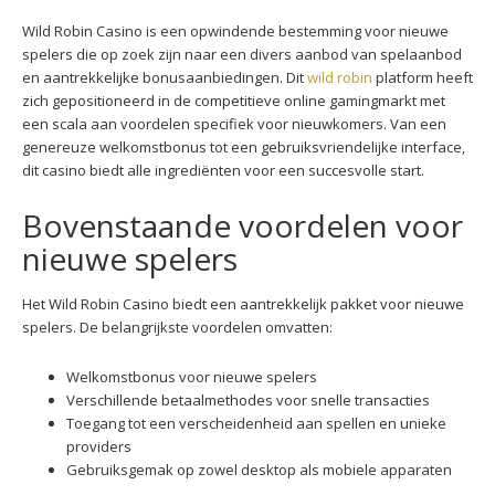
Wild Robin Casino is een opwindende bestemming voor nieuwe
spelers die op zoek zijn naar een divers aanbod van spelaanbod
en aantrekkelijke bonusaanbiedingen. Dit
wild robin
platform heeft
zich gepositioneerd in de competitieve online gamingmarkt met
een scala aan voordelen specifiek voor nieuwkomers. Van een
genereuze welkomstbonus tot een gebruiksvriendelijke interface,
dit casino biedt alle ingrediënten voor een succesvolle start.
Bovenstaande voordelen voor
nieuwe spelers
Het Wild Robin Casino biedt een aantrekkelijk pakket voor nieuwe
spelers. De belangrijkste voordelen omvatten:
Welkomstbonus voor nieuwe spelers
Verschillende betaalmethodes voor snelle transacties
Toegang tot een verscheidenheid aan spellen en unieke
providers
Gebruiksgemak op zowel desktop als mobiele apparaten