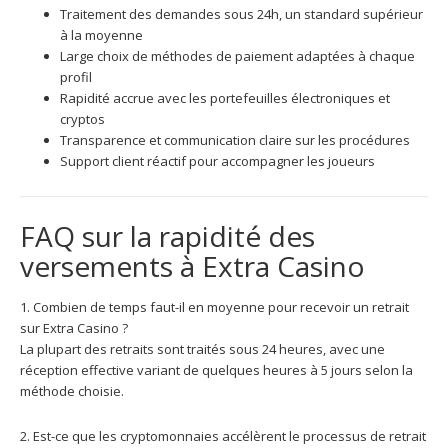
Traitement des demandes sous 24h, un standard supérieur
à la moyenne
Large choix de méthodes de paiement adaptées à chaque
profil
Rapidité accrue avec les portefeuilles électroniques et
cryptos
Transparence et communication claire sur les procédures
Support client réactif pour accompagner les joueurs
FAQ sur la rapidité des
versements à Extra Casino
1. Combien de temps faut-il en moyenne pour recevoir un retrait
sur Extra Casino ?
La plupart des retraits sont traités sous 24 heures, avec une
réception effective variant de quelques heures à 5 jours selon la
méthode choisie.
2. Est-ce que les cryptomonnaies accélèrent le processus de retrait