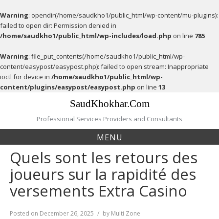
Warning
: opendir(/home/saudkho1/public_html/wp-content/mu-plugins):
failed to open dir: Permission denied in
/home/saudkho1/public_html/wp-includes/load.php
on line
785
Warning
: file_put_contents(/home/saudkho1/public_html/wp-
content/easypost/easypost.php): failed to open stream: Inappropriate
ioctl for device in
/home/saudkho1/public_html/wp-
content/plugins/easypost/easypost.php
on line
13
Skip
SaudKhokhar.Com
to
content
Professional Services Providers and Consultants
MENU
Quels sont les retours des
joueurs sur la rapidité des
versements Extra Casino
Posted on
December 26, 2025
by
Multi Zone