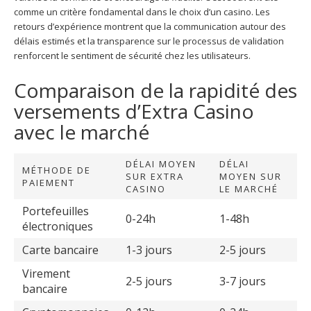
comme un critère fondamental dans le choix d’un casino. Les
retours d’expérience montrent que la communication autour des
délais estimés et la transparence sur le processus de validation
renforcent le sentiment de sécurité chez les utilisateurs.
Comparaison de la rapidité des
versements d’Extra Casino
avec le marché
DÉLAI MOYEN
DÉLAI
MÉTHODE DE
SUR EXTRA
MOYEN SUR
PAIEMENT
CASINO
LE MARCHÉ
Portefeuilles
0-24h
1-48h
électroniques
Carte bancaire
1-3 jours
2-5 jours
Virement
2-5 jours
3-7 jours
bancaire