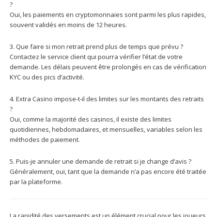
?
Oui, les paiements en cryptomonnaies sont parmi les plus rapides,
souvent validés en moins de 12 heures.
3. Que faire si mon retrait prend plus de temps que prévu ?
Contactez le service client qui pourra vérifier l’état de votre
demande. Les délais peuvent être prolongés en cas de vérification
KYC ou des pics d’activité.
4. Extra Casino impose-t-il des limites sur les montants des retraits
?
Oui, comme la majorité des casinos, il existe des limites
quotidiennes, hebdomadaires, et mensuelles, variables selon les
méthodes de paiement.
5. Puis-je annuler une demande de retrait si je change d’avis ?
Généralement, oui, tant que la demande n’a pas encore été traitée
par la plateforme.
La rapidité des versements est un élément crucial pour les joueurs