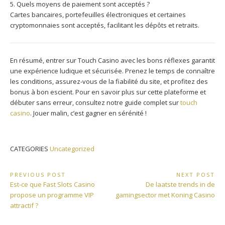
5. Quels moyens de paiement sont acceptés ?
Cartes bancaires, portefeuilles électroniques et certaines
cryptomonnaies sont acceptés, facilitant les dépôts et retraits.
En résumé, entrer sur Touch Casino avec les bons réflexes garantit
une expérience ludique et sécurisée. Prenez le temps de connaître
les conditions, assurez-vous de la fiabilité du site, et profitez des
bonus à bon escient. Pour en savoir plus sur cette plateforme et
débuter sans erreur, consultez notre guide complet sur
touch
casino
. Jouer malin, c’est gagner en sérénité !
CATEGORIES
Uncategorized
Post
PREVIOUS POST
NEXT POST
Previous
Next
Est-ce que Fast Slots Casino
De laatste trends in de
navigation
Post:
Post:
propose un programme VIP
gamingsector met Koning Casino
attractif ?