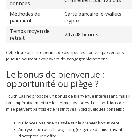
Chiffrement SSL 128 bits
données
Méthodes de
Carte bancaire, e-wallets,
paiement
crypto
Temps moyen de
24 à 48 heures
retrait
Cette transparence permet de dissiper les doutes que certains
joueurs peuvent avoir avant de s’engager pleinement.
Le bonus de bienvenue :
opportunité ou piège ?
Touch Casino propose un bonus de bienvenue intéressant, mais il
faut impérativement lire les termes associés. Les conditions de
mise peuvent parfois être restrictives. Voici quelques conseils :
Ne foncez pas tête baissée sur le premier bonus venu.
Analysez toujours le wagering (exigence de mise) avant
d’accepter une offre.