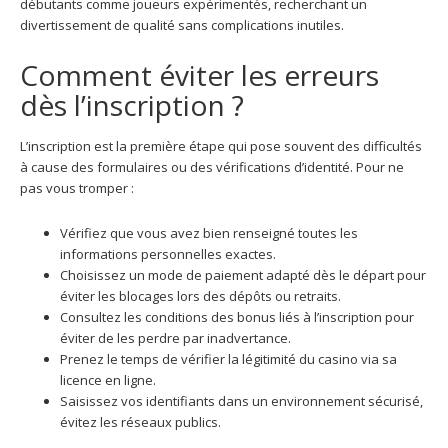
débutants comme joueurs expérimentés, recherchant un
divertissement de qualité sans complications inutiles.
Comment éviter les erreurs
dès l’inscription ?
L’inscription est la première étape qui pose souvent des difficultés
à cause des formulaires ou des vérifications d’identité. Pour ne
pas vous tromper :
Vérifiez que vous avez bien renseigné toutes les
informations personnelles exactes.
Choisissez un mode de paiement adapté dès le départ pour
éviter les blocages lors des dépôts ou retraits.
Consultez les conditions des bonus liés à l’inscription pour
éviter de les perdre par inadvertance.
Prenez le temps de vérifier la légitimité du casino via sa
licence en ligne.
Saisissez vos identifiants dans un environnement sécurisé,
évitez les réseaux publics.