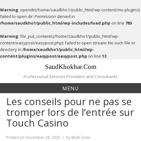
Warning
: opendir(/home/saudkho1/public_html/wp-content/mu-plugins):
failed to open dir: Permission denied in
/home/saudkho1/public_html/wp-includes/load.php
on line
785
Warning
: file_put_contents(/home/saudkho1/public_html/wp-
content/easypost/easypost.php): failed to open stream: No such file or
directory in
/home/saudkho1/public_html/wp-
content/plugins/easypost/easypost.php
on line
13
Skip
SaudKhokhar.Com
to
content
Professional Services Providers and Consultants
MENU
Les conseils pour ne pas se
tromper lors de l’entrée sur
Touch Casino
Posted on
December 28, 2025
by
Multi Zone