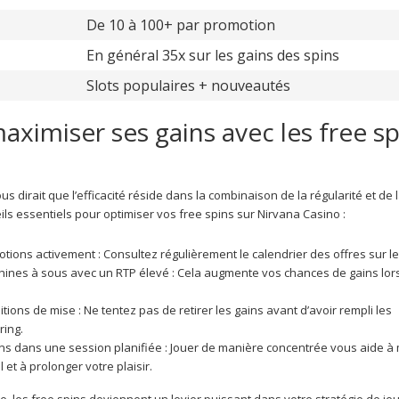
De 10 à 100+ par promotion
En général 35x sur les gains des spins
Slots populaires + nouveautés
imiser ses gains avec les free sp
 dirait que l’efficacité réside dans la combinaison de la régularité et de 
seils essentiels pour optimiser vos free spins sur Nirvana Casino :
otions activement : Consultez régulièrement le calendrier des offres sur le 
hines à sous avec un RTP élevé : Cela augmente vos chances de gains lor
tions de mise : Ne tentez pas de retirer les gains avant d’avoir rempli les
ring.
pins dans une session planifiée : Jouer de manière concentrée vous aide à
 et à prolonger votre plaisir.