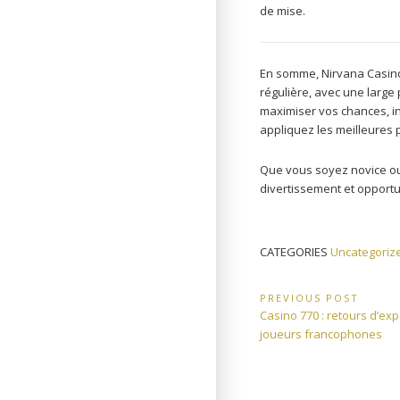
de mise.
En somme, Nirvana Casino 
régulière, avec une large 
maximiser vos chances, i
appliquez les meilleures p
Que vous soyez novice ou 
divertissement et opport
CATEGORIES
Uncategoriz
Post
PREVIOUS POST
Previous
Casino 770 : retours d’e
navigation
Post:
joueurs francophones