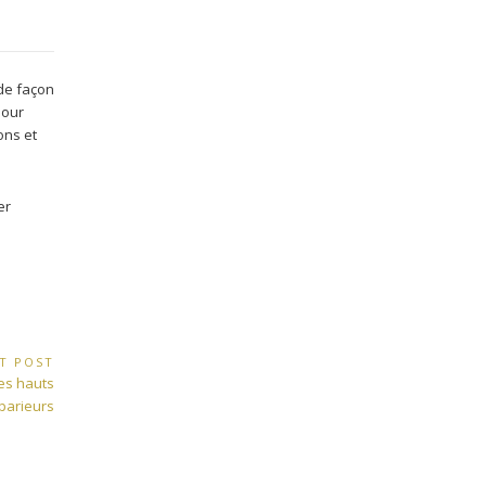
 de façon
Pour
ons et
er
T POST
les hauts
parieurs