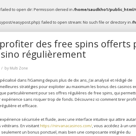
ailed to open dir: Permission denied in
/home/saudkho1/public_html/
post/easypost.php): failed to open stream: No such file or directory in
/
ofiter des free spins offerts 
asino régulièrement
by
Multi Zone
écialisé dans l’iGaming depuis plus de dix ans, j’ai analysé et rédigé de
eilleures stratégies pour exploiter au maximum les bonus des casinos en
e particulièrement pour ses offres régulières de free spins, qui permet
 expérience sans risquer trop de fonds. Découvrez ici comment tirer profi
régulière et efficace.
xpérience sécurisée et fluide, avec une interface intuitive qui attire autan
 vétérans. En visitant
https://nirvanacasinos.com/
, vous accédez à un uni
as seulement un bonus ponctuel, mais bien une composante intégrée du