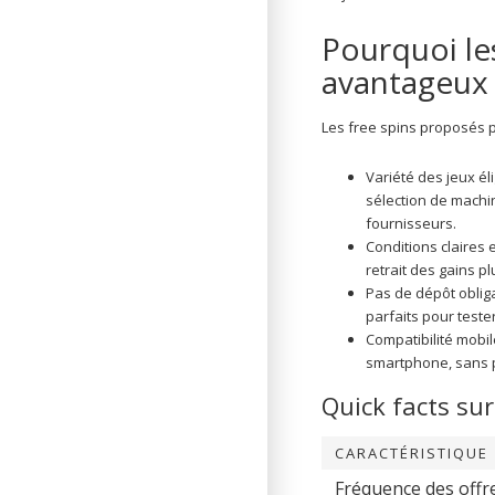
Pourquoi les
avantageux 
Les free spins proposés p
Variété des jeux él
sélection de machin
fournisseurs.
Conditions claires 
retrait des gains p
Pas de dépôt obliga
parfaits pour test
Compatibilité mobil
smartphone, sans pe
Quick facts sur
CARACTÉRISTIQUE
Fréquence des offr