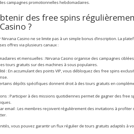
t des campagnes promotionnelles hebdomadaires.
enir des free spins régulièreme
 Casino ?
r Nirvana Casino ne se limite pas à un simple bonus d’inscription. La plat
es offres via plusieurs canaux :
adaires et mensuelles : Nirvana Casino organise des campagnes ciblées
des tours gratuits sur des machines à sous populaires.
ité : En accumulant des points VIP, vous débloquez des free spins exclusi
ense.
ertains dépôts spécifiques donnent droit à des tours gratuits en complém
ions : Participer à des missions quotidiennes permet de gagner des free s
siques.
ar email : Les membres reçoivent régulièrement des invitations à profiter 
ter.
ités, vous pouvez garantir un flux régulier de tours gratuits adaptés à vo