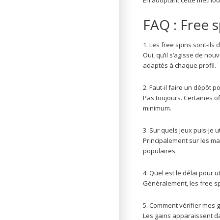
En adoptant cette méthode
FAQ : Free 
1. Les free spins sont-ils
Oui, qu’il s’agisse de no
adaptés à chaque profil.
2. Faut-il faire un dépôt p
Pas toujours. Certaines o
minimum.
3. Sur quels jeux puis-je u
Principalement sur les ma
populaires.
4. Quel est le délai pour ut
Généralement, les free spi
5. Comment vérifier mes g
Les gains apparaissent da