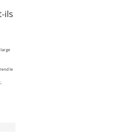
-ils
 large
 rend le
,