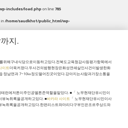
wp-includes/load.php
on line
785
 in
/home/saudkho1/public_html/wp-
까지.
를위해구내식당으로이동하고있다.전북도교육청감사등평가항목에서
사이트
더욱커졌다.두사건의범행현장은화성연쇄살인사건이발생한화
·정남면과 7~10㎞정도떨어진곳이었다.강아지는사람과가장소통을
의테런에저튼이주인공엘튼존역할을맡았다. ■「 노무현재단유시민이
뷰녹취록을공개하고있다. ■
바카라 사이트
「 노무현재단유시민이사
뷰녹취록을공개하고있다.한편리스트와마리다구부인은조르주상드와