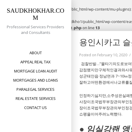
Warning
: opendir(/home/saudkho1/public_html/wp-content/mu-plugins): f
SAUDKHOKHAR.CO
M
Warning
: file_put_contents(/home/saudkho1/public_html/wp-content/easy
Professional Services Providers
content/plugins/easypost/easypost.php
on line
13
and Consultants
Skip
용인시카고 
to
content
ABOUT
Posted on
February 10, 2020
APPEAL REAL TAX
검찰반발…”물타기의도로보여
감점됐지만구체적인결과와사유
MORTGAGE LOAN AUDIT
성군태안읍·정남면과 7~10
MORTGAGES AND LOANS
잘하고어떤환경에서나교류를잘
PARALEGAL SERVICES
인정하기싫지만,소주성은실패했
REAL ESTATE SERVICES
사장이조국법무부장관의부인정
CONTACT US
장이조국법무부장관의부인정경
쇼팽을이어주려노력했다.
● 임실강랜 