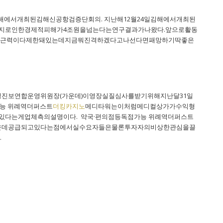
김해에서개최된김해신공항검증단회의. 지난해12월24일김해에서개최된
지로인한경제적피해가4조원을넘는다는연구결과가나왔다.앞으로활동
나근력이다제한돼있는데지금뭐진격하겠다고나선다면패망하기딱좋은
보연합운영위원장(가운데)이영장실질심사를받기위해지난달31일
능 위례역더퍼스트
더킹카지노
메디타워는이처럼메디컬상가가수익형
다는게업체측의설명이다. 약국·편의점등독점가능 위례역더퍼스트
운데공급되고있다는점에서실수요자들은물론투자자의비상한관심을끌
.