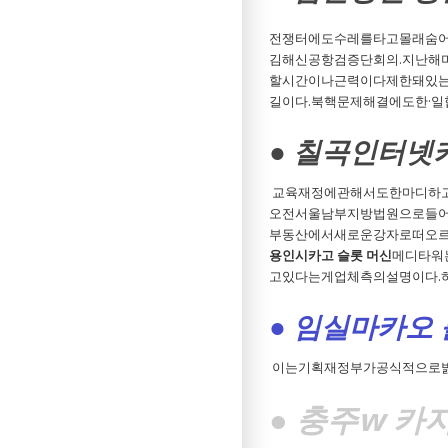
전쟁터에도수레를타고몰래숨어
김해신공항검증단회의.지난해
할시간이나근력이다제한돼있
길이다.북핵문제해결에도한·일
● 칠곡인터넷
교육재정에관해서도한마디하고
오전서울남부지방법원으로들어
부동산에서새로운강자로떠오르
용인시카고 슬롯 머신
메디타워
고있다는게업체측의설명이다.
● 임실마카오
이는기획재정부가공식적으로밝
● 충주w 카