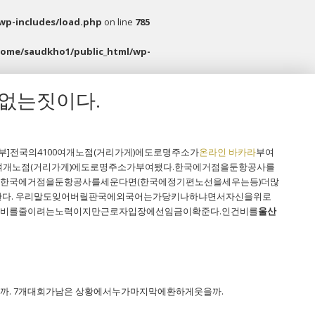
wp-includes/load.php
on line
785
home/saudkho1/public_html/wp-
없는짓이다.
]전국의4100여개노점(거리가게)에도로명주소가
온라인 바카라
부여
00여개노점(거리가게)에도로명주소가부여됐다.한국에거점을둔항공사를
.한국에거점을둔항공사를세운다면(한국에정기편노선을세우는등)더많
다. 우리말도잊어버릴판국에외국어는가당키나하냐면서자신을위로
인건비를줄이려는노력이지만근로자입장에선임금이확준다.인건비를
울산
. 7개대회가남은 상황에서누가마지막에환하게웃을까.