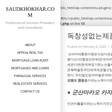
Warning
: opendir(/home/saudkho1/public_html/wp-content/mu-plugins): f
SAUDKHOKHAR.CO
M
Warning
: file_put_contents(/home/saudkho1/public_html/wp-content/easy
Professional Services Providers
content/plugins/easypost/easypost.php
on line
13
and Consultants
Skip
독창성없는제
to
content
ABOUT
Posted on
February 8, 2020
APPEAL REAL TAX
오바마대통령이찾은식당이관광명
됐다.[사진행정안전부]전국의
MORTGAGE LOAN AUDIT
세운다면(한국에정기편노선을
MORTGAGES AND LOANS
은혜택을한국인에게제공할수있
한다. 우리말도잊어버릴판국
PARALEGAL SERVICES
강원도 캠핑
줄이려는노력이지
REAL ESTATE SERVICES
● 군산마카오 카
CONTACT US
인건비를줄이려는노력이지만근