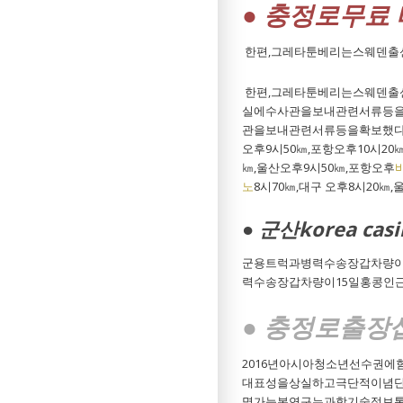
● 충정로무료
한편,그레타툰베리는스웨덴출
한편,그레타툰베리는스웨덴출
실에수사관을보내관련서류등을
관을보내관련서류등을확보했다.전남
오후9시50㎞,포항오후10시20㎞
㎞,울산오후9시50㎞,포항오후
노
8시70㎞,대구 오후8시20㎞
● 군산korea casi
군용트럭과병력수송장갑차량이
력수송장갑차량이15일홍콩인
● 충정로 출장
2016년아시아청소년선수권
대표성을상실하고극단적이념단
명가능본연구는과학기술정보통신