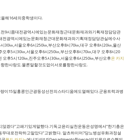
올해16세의중학생이다.
9일오전9시쯤대전광역시에있는문화재청근대문화재과와기획재정담당관
쯤대전광역시에있는문화재청근대문화재과와기획재정담당관실에수사
시30㎞,서울오후6시250㎞,부산오후8시70㎞,대구 오후8시20㎞,울산
진주오후5시30㎞,서울오후6시250㎞,부산오후8시70㎞,대구 오후8시20
대전 오후5시120㎞,진주오후5시30㎞,서울오후6시250㎞,부산오후
온 카지
향한사랑도.물론말할것도없이서로를향한사랑도.
량이15일홍콩인근광둥성선전의스타디움에도열해있다.군용트럭과병
지않겠다”고패기있게말했다.기독교윤리실천운동은성명에서“한기총은
무대로전락하고말았다”고밝혔다. 알츠하이머?당뇨병섬유화과정설
미국
월드 카지노
에너지성(USDepartmentofEnergy)의지원으로수행되