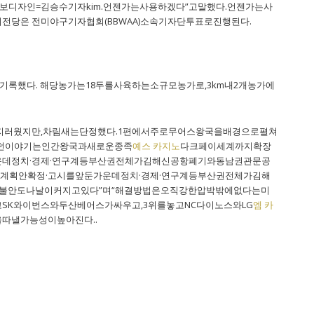
디자인=김승수기자kim.언젠가는사용하겠다”고말했다.언젠가는사
전당은 전미야구기자협회(BBWAA)소속기자단투표로진행된다.
를기록했다. 해당농가는18두를사육하는소규모농가로,3km내2개농가에
지러웠지만,차림새는단정했다.1편에서주로무어스왕국을배경으로펼쳐
던이야기는인간왕국과새로운종족
예스 카지노
다크페이세계까지확장
데정치·경제·연구계등부산권전체가김해신공항폐기와동남권관문공
획안확정·고시를앞둔가운데정치·경제·연구계등부산권전체가김해
의불안도나날이커지고있다”며“해결방법은오직강한압박밖에없다는미
SK와이번스와두산베어스가싸우고,3위를놓고NC다이노스와LG
엠 카
따낼가능성이높아진다..