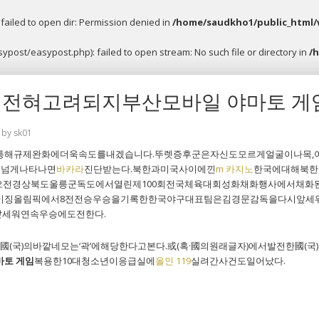
ailed to open dir: Permission denied in
/home/saudkho1/public_html/
post/easypost.php): failed to open stream: No such file or directory in
/
전혀고려되지부산모바일 야마토 게임
by
sk01
통해규제완화에더욱속도를내겠습니다.뚜렛증후군은자신도모르게얼굴이나목,어
년넘게나타나면
바카라
진단받는다.북한과미국사이에낀
m 카지노
한국에대해북한
오전경상북도울릉군독도에서열린제100회전국체육대회성화채화행사에서채화
이징올림픽에서8전전승우승을기록한한국야구대표팀은김경문감독을다시앞세
세워연속우승에도전한다.
國(국)의바깥네모는‘곽’에해당한다고본다.或(혹·國의원래글자)에서발전한國(
마토 게임
복용한10대청소년이응급실에
올인 119
실려간사건도일어났다.
 분석