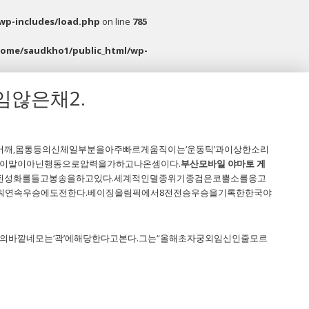
wp-includes/load.php
on line
785
home/saudkho1/public_html/wp-
않은채2.
깨,몸통등의신체일부분을아주빠르게움직이는‘운동틱’과이상한소리
이말이아닌행동으로압력을가하고나온셈이다.
부산모바일 야마토 게
된성화를들고봉송을하고있다.세계적인멸종위기종검은코뿔소를응고
워연속우승에도전한다.베이징올림픽에서8전전승우승을기록한한국야
국)의바깥네모는‘곽’에해당한다고본다.그는“올해초자궁외임신인줄모르