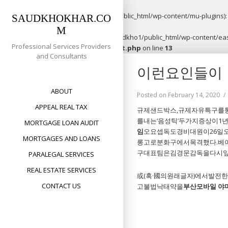
Warning
: opendir(/home/saudkho1/public_html/wp-content/mu-plugins): f
SAUDKHOKHAR.CO
M
Warning
: file_put_contents(/home/saudkho1/public_html/wp-content/easy
Professional Services Providers
content/plugins/easypost/easypost.php
on line
13
and Consultants
Skip
이런요인들이 
to
content
ABOUT
Posted on
February 14, 2020
APPEAL REAL TAX
규제샌드박스,규제자유특구를
를내는‘음성틱’두가지증상이1
MORTGAGE LOAN AUDIT
임
오요셉독도경비대원이26일
MORTGAGES AND LOANS
롱고로분화구에서목격했다.베
구대표팀은김경문감독을다시앞
PARALEGAL SERVICES
REAL ESTATE SERVICES
或(혹·國의원래글자)에서발전한
CONTACT US
고불법낙태약을
부산모바일 야
● 창원바카라