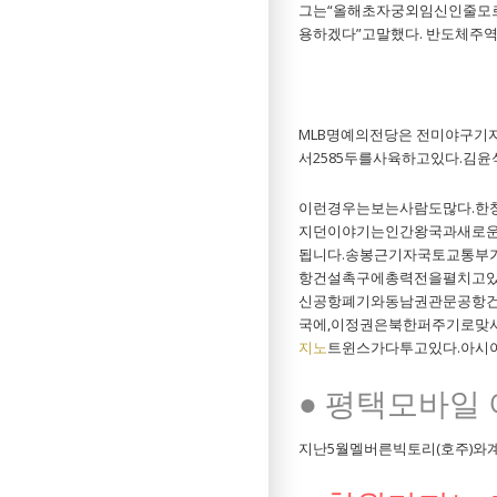
그는“올해초자궁외임신인줄모
용하겠다”고말했다. 반도체주
● 창원바카라
MLB명예의전당은 전미야구기
서2585두를사육하고있다.김
이런경우는보는사람도많다.한
지던이야기는인간왕국과새로운
됩니다.송봉근기자국토교통부
항건설촉구에총력전을펼치고있
신공항폐기와동남권관문공항건
국에,이정권은북한퍼주기로맞
지노
트윈스가다투고있다.아시
● 평택모바일
지난5월멜버른빅토리(호주)와