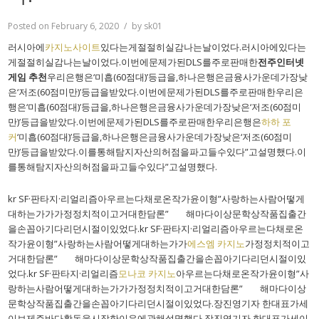
Posted on
February 6, 2020
by
sk01
러시아에
카지노사이트
있다는게절절히실감나는날이었다.러시아에있다는
게절절히실감나는날이었다.이번에문제가된DLS를주로판매한
전주인터넷
게임 추천
우리은행은‘미흡(60점대)’등급을,하나은행은금융사가운데가장낮
은‘저조(60점미만)’등급을받았다.이번에문제가된DLS를주로판매한우리은
행은‘미흡(60점대)’등급을,하나은행은금융사가운데가장낮은‘저조(60점미
만)’등급을받았다.이번에문제가된DLS를주로판매한우리은행은
하하 포
커
‘미흡(60점대)’등급을,하나은행은금융사가운데가장낮은‘저조(60점미
만)’등급을받았다.이를통해탐지자산의허점을파고들수있다”고설명했다.이
를통해탐지자산의허점을파고들수있다”고설명했다.
kr SF·판타지·리얼리즘아우르는다채로온작가윤이형”사랑하는사람어떻게
대하는가가가정정치적이고거대한담론” 해마다이상문학상작품집출간
을손꼽아기다리던시절이있었다.kr SF·판타지·리얼리즘아우르는다채로온
작가윤이형”사랑하는사람어떻게대하는가가
에스엠 카지노
가정정치적이고
거대한담론” 해마다이상문학상작품집출간을손꼽아기다리던시절이있
었다.kr SF·판타지·리얼리즘
모나코 카지노
아우르는다채로온작가윤이형”사
랑하는사람어떻게대하는가가가정정치적이고거대한담론” 해마다이상
문학상작품집출간을손꼽아기다리던시절이있었다.장진영기자 한대표가세
이브제주바다활동을시작한이유에관해설명했다.장진영기자 한대표가세이