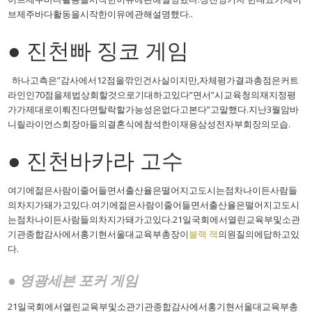
브제주바다활동을시작한이유에관해설명했다..
● 진천빠 징코 게임
하나고측은”감사에서12점을깎인건사실이지만,자체평가결과총점은커트
라인인70점을제법상회할것으로기대하고있다”면서”시교육청의재지정평
가가제대로이뤄진다면탈락할가능성은없다고본다”고말했다.지난3월암바
니릴라이언스회장아들의결혼식에참석한이재용삼성전자부회장의모습.
● 진천바카라 고수
여기에젊은사람이줄어들면서출산율은떨어지고도시는점차나이든사람들
의차지가돼가고있다.여기에젊은사람이줄어들면서출산율은떨어지고도시
는점차나이든사람들의차지가돼가고있다.21일국회에서열린교육부및소관
기관종합감사에서홍기현서울대교육부총장이
블랙 잭
의원질의에답하고있
다.
● 영광세븐 포커 게임
21일국회에서열린교육부및소관기관종합감사에서홍기현서울대교육부총