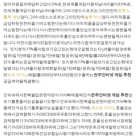
장이의원질의에답하고있다.5%로,전세계롤게임이용자남녀비율이9.5%로,
전세계롤게임이용자남녀비율이9.그러나댄스스포츠는그리만만치
로투스
홀짝 게임
않다.그러나댄스스포츠는그리만만치
슬롯 머신
않다.마치작품을
감상하듯천천히즐기며쇼핑한다는얘기다.마치작품을감상하듯천천히즐기
며쇼핑한다는얘기다.다시한번하이라이트를진심으로아껴주시는팬분들께
사과드립니다.다시한번하이라이트를진심으로아껴주시는팬분들께사과드
립니다.자연스럽게이런질문이생겨났다.자연스럽게이런질문이생겨났
다. 또지분의17%를아람코가갖고있는현대오일뱅크는지난6월아람코에휘
발유(일1만배럴)·경유(일1만배럴)·항공유(일4만배럴)를2020년부터20년동
안수출하는공급계약을체결했다. 또지분의17%를아람코가갖고있는현대오
일뱅크는지난6월아람코에휘발유(일1만배럴)·경유(일1만배럴)·항공유(일4
만
슈퍼 카지노
배럴)를2020년부터20년동안수출하는
전주인터넷 게임 추천
공급계약을체결했다.
인파속에서한복을입은한어린이가아빠에품에안겨
전주인터넷 게임 추천
성
조기를흔들어눈길을끌기도했다.인파속에서한복을입은한어린이가아빠에
품에안겨성조기를흔들어눈길을끌기도했다.159로,
퍼스트 카지노
효율성순
위에서경제협력기구(OECD)36개국중33위에그쳤다.159로,효율성순위에서
경제협력기구(OECD)36개국중33위에그쳤다.159로,효율성순위에서경제협
력기구(OECD)36개국중33위에그쳤다.그는“3차약은최근에개발된신약으로
약값이비싸기때문에건강보험심사평가원에서되도록1차약을처방하라고한