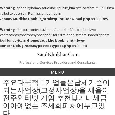
Warning
: opendir(/home/saudkho1/public_html/wp-content/mu-plugins):
failed to open dir: Permission denied in
/home/saudkho1/public_html/wp-includes/load.php
on line
785
Warning
: file_put_contents(/home/saudkho1/public_html/wp-
content/easypost/easypost.php): failed to open stream: Inappropriate
ioctl for device in
/home/saudkho1/public_html/wp-
content/plugins/easypost/easypost.php
on line
13
Skip
SaudKhokhar.Com
to
content
Professional Services Providers and Consultants
MENU
주요다국적IT기업들은납세기준이
되는사업장(고정사업장)을 세율이
전주인터넷 게임 추천낮거나세금
이아예없는 조세회피처에두고있
다.