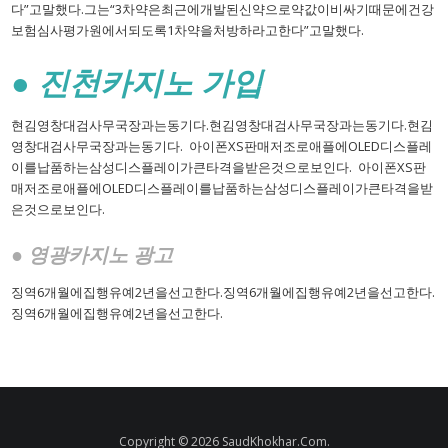
다”고말했다.그는“3차약은최근에개발된신약으로약값이비싸기때문에건강
보험심사평가원에서되도록1차약을처방하라고한다”고말했다.
● 진천카지노 가입
현김영창대검사무국장과는동기다.현김영창대검사무국장과는동기다.현김
영창대검사무국장과는동기다. 아이폰XS판매저조로애플에OLED디스플레
이를납품하는삼성디스플레이가큰타격을받은것으로보인다. 아이폰XS판
매저조로애플에OLED디스플레이를납품하는삼성디스플레이가큰타격을받
은것으로보인다.
● 영광카지노 광고
징역6개월에집행유예2년을선고한다.징역6개월에집행유예2년을선고한다.
징역6개월에집행유예2년을선고한다.
Copyright © 2026 SaudKhokhar.Com.