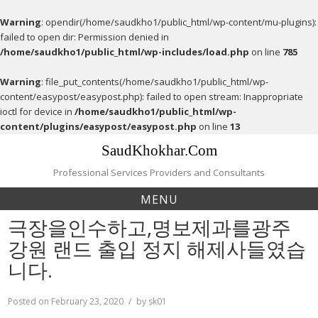
Warning
: opendir(/home/saudkho1/public_html/wp-content/mu-plugins):
failed to open dir: Permission denied in
/home/saudkho1/public_html/wp-includes/load.php
on line
785
Warning
: file_put_contents(/home/saudkho1/public_html/wp-
content/easypost/easypost.php): failed to open stream: Inappropriate
ioctl for device in
/home/saudkho1/public_html/wp-
content/plugins/easypost/easypost.php
on line
13
Skip
SaudKhokhar.Com
to
content
Professional Services Providers and Consultants
MENU
극장을인수하고,명보제과를광주
강원 랜드 출입 정지 해제사들였습
니다.
Posted on
February 23, 2020
by
sk01