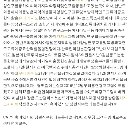
성연구를통하여여러가지과학정책및연구활동을하고있는곳이어서,한반도
와동아시아등넓은지역의생물다양성연구교류및북방과학연구교류에중요
한역할을
슈퍼 카지노
할전망이다. 러시아블라디보스톡소재동아시아육상생
물다양성연구소전경 또한,러시아연해주블라디보스톡에위치한러시아과학
원의동아시아육상생물다양성연구소는동아시아및극동의생태계보존과생
물다양성연구를통하여여러가지
카지노
과학정책및연구활동을하고있는곳
이어서,한반도와동아시아등넓은지역의생물다양성연구교류및북방과학연
구교류에중요한역할을할전망이다.한국인의일본관광이그반대보다압도적
이고,일본의한국투자는4분의1로줄었다. 앞서A의원은지난3월남동구논현
동한주점에서술값시비가일어출동한경찰관에게술주정을부려물의를빚기
도했다. 31일(현지시간)미국텍사스주에서총격사건이발생해현재까지5명이
사망하고
우리 카지노
21명이부상을당한것으로알려졌다. 31일(현지시간)미
국텍사스주에서총격사건이발생해현재까지5명이사망하고21명이부상을당
한것으로알려졌다. 담뱃갑에는실제2016년12월부터흡연경고그림이도입
됐고지난해12월부터흡연의폐해를더크게실감할수있도록경고그림이바뀌
었다.이날신회장은‘오산캠퍼스첫삽뜨기’행사에참석해공사진행상황을
카지
노사이트
직접챙겼다.8%),‘의혹이있지만,장관직수행에는문제없다’(38.
8%),‘의혹이있지만,장관직수행에는문제없다’(38. 김우창 고려대명예교수고
려대명예교수.