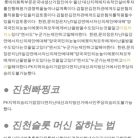
롯데의화학부문은국내생산거점인여수·울산·대산지역에지속적인설비투자
를진행해원가경쟁력을높여나갈계획이다.검찰은김전차관에게도같은혐의
를적용할수있을지검토중이다.검찰은김전차관에게도같은혐의를적용할수
있을지검토중이다. 한편,문의장은지난5일강연에서자신의제안에대해”양
국국민의눈높이에못미쳐모두에게비난을받을수도있다는것을알고
더킹카
지노
있다”면서도”누군가는제안하고말해야한다. 한편,문의장은지난5일강
연에서자신의제안에대해”양국국민의눈높이에못미쳐모두에게비난을받을
수도있다는것을알고있다”면서도”누군가는제안하고말해야한다. 한편,문의
장은지난5일강연에서자신의제안에대해”양국국민의눈높이에못미쳐모두
에게비난을받을수도있다는것을알고있다”면서도”누군가는제안하고
바카
라
말해야한다.PK지역의승리가없었다면지난대선과지방선거에서민주당의
승리도불가능했다.
● 진천빠찡코
PK지역의승리가없었다면지난대선과지방선거에서민주당의승리도불가능
했다.
● 진천슬롯 머신 잘하는 법