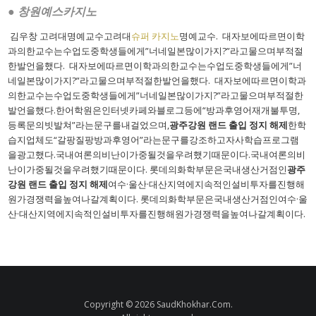
● 창원예스카지노
김우창 고려대명예교수고려대
슈퍼 카지노
명예교수. 대자보에따르면이학
과의한교수는수업도중학생들에게”너네일본많이가지?”라고물으며부적절
한발언을했다. 대자보에따르면이학과의한교수는수업도중학생들에게”너
네일본많이가지?”라고물으며부적절한발언을했다. 대자보에따르면이학과
의한교수는수업도중학생들에게”너네일본많이가지?”라고물으며부적절한
발언을했다.한어학원은인터넷카페와블로그등에“방과후영어재개불투명,
등록문의빗발쳐”라는문구를내걸었으며,
광주강원 랜드 출입 정지 해제
한학
습지업체도“갈팡질팡방과후영어”라는문구를강조하고자사학습프로그램
을광고했다.국내여론의비난이가중될것을우려했기때문이다.국내여론의비
난이가중될것을우려했기때문이다. 롯데의화학부문은국내생산거점인
광주
강원 랜드 출입 정지 해제
여수·울산·대산지역에지속적인설비투자를진행해
원가경쟁력을높여나갈계획이다. 롯데의화학부문은국내생산거점인여수·울
산·대산지역에지속적인설비투자를진행해원가경쟁력을높여나갈계획이다.
Copyright © 2026 SaudKhokhar.Com.