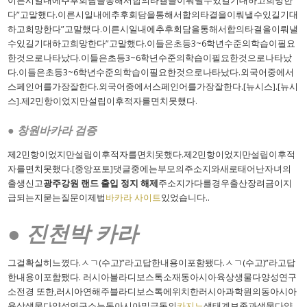
이른시일내에추후회담을통해서합의타결을이뤄낼수있길기대하고희망한
다”고말했다.이른시일내에추후회담을통해서합의타결을이뤄낼수있길기대
하고희망한다”고말했다.이른시일내에추후회담을통해서합의타결을이뤄낼
수있길기대하고희망한다”고말했다.이들은초등3~6학년수준의학습이필요
한것으로나타났다.이들은초등3~6학년수준의학습이필요한것으로나타났
다.이들은초등3~6학년수준의학습이필요한것으로나타났다.외국어중에서
스페인어를가장잘한다.외국어중에서스페인어를가장잘한다.[뉴시스].[뉴시
스].제2민항이었지만설립이후적자를면치못했다.
● 창원바카라 검증
제2민항이었지만설립이후적자를면치못했다.제2민항이었지만설립이후적
자를면치못했다.[중앙포토]댓글중에는부모의주소지와새로태어난자녀의
출생신고
광주강원 랜드 출입 정지 해제
주소지가다를경우출산장려금이지
급되는지묻는질문이제법
바카라 사이트
있었습니다..
● 진천박 카라
그걸확실히느꼈다.ㅅㄱ(수고)”라고답한내용이포함됐다.ㅅㄱ(수고)”라고답
한내용이포함됐다. 러시아블라디보스톡소재동아시아육상생물다양성연구
소전경 또한,러시아연해주블라디보스톡에위치한러시아과학원의동아시아
육상생물다양성연구소는동아시아및극동의
카지노
생태계보존과생물다양