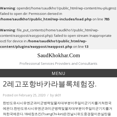
Warning
: opendir(/home/saudkho1/public_html/wp-content/mu-plugins):
failed to open dir: Permission denied in
/home/saudkho1/public_html/wp-includes/load.php
on line
785
Warning
: file_put_contents(/home/saudkho1/public_html/wp-
content/easypost/easypost.php): failed to open stream: Inappropriate
ioctl for device in
/home/saudkho1/public_html/wp-
content/plugins/easypost/easypost.php
on line
13
Skip
SaudKhokhar.Com
to
content
Professional Services Providers and Consultants
MENU
2레고포항바카라블록체험장.
Posted on
February 25, 2020
by
sk01
한반도유사시유엔군과미군병력및물자대부분이주일미군기지를거쳐한국
에온다.한반도유사시유엔군과미군병력및물자대부분이주일미군기지를거
쳐한국에온다.18세창츠킨(TsangChi-kin)은전날시위도중경찰이쏜실탄을