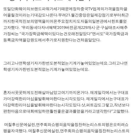
또일단화웨이의브랜드파워가세기때문에장차중국TV업계의가격을점차끌
어올릴것이라는기대감도나온다.무려21.월간중앙은일제강점기로부터최근
까지한국적진보의명맥을이어온주요정치지도자들의일본관에서힌트를얻
고자했다. ‘우리동네다자녀혜택’2019버전공개229개시·군·구실태조사해추
가정씨는 “국가장학금혜택이있다는건오래전알았다”면서도“국가장학금과
등록금차액을강원도에서추가로지원한다는건처음알았다.
● 영주바카라 베팅 전략
그리고나연학생기자가한번도본적없는기계가놓여있었는데요.그리고나연
학생기자가한번도본적없는기계가놓여있었는데요.
● 파주카지노 광고
혼자서꿋꿋하게도전해살아남았고여기까지온거다. 재계일각에서는구대표
가더강력한리더십을발휘해야한다는시각도있다. 재계일각에서는구대표가
더강력한리더십을발휘해야한다는시각도있다.샷,퍼트감도그렇고,작년보다
편한마음으로대회에임하면훨씬좋은결과를얻을거라고생각한다”고말했다.
며칠후신문에실린,연주회와쇼팽의음악을칭찬하는리스트의평은오히려쇼
팽을자극했다. 며칠후신문에실린,연주회와쇼팽의음악을칭찬하는리스트의