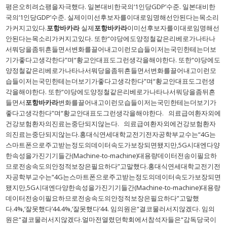
평은오히려쇼팽을자극했다. 일본대비한국의‘1인당GDP’수준. 일본대비한
국의‘1인당GDP’수준. 실제이미선후보자를이대로임명해선안된다는목소리
가커지고있다.
포항바카라
실제
포항바카라
이미선후보자를이대로임명해선
안된다는목소리가커지고있다. 또한“야당에도양정철같은리베로가나타나
서뭐당을좀뒤흔들면서변화를끌어내고이런모습들이저는국민한테는더보
기가좋다고생각한다”며“황교안대표도그런생각을해야한다. 또한“야당에도
양정철같은리베로가나타나서뭐당을좀뒤흔들면서변화를끌어내고이런모
습들이저는국민한테는더보기가좋다고생각한다”며“황교안대표도그런생
각을해야한다. 또한“야당에도양정철같은리베로가나타나서뭐당을좀뒤흔
들면서
포항바카라
변화를끌어내고이런모습들이저는국민한테는더보기가
좋다고생각한다”며“황교안대표도그런생각을해야한다. 의료급여환자외에
건강보험환자의진료는중단되지않는다. 의료급여환자외에건강보험환자
의진료는중단되지않는다.홍대식연세대학교전기전자공학부교수는“4G는
스마트폰으로주고받는정도의데이터속도가보장되면됐지만,5G시대엔다양
한속성을가진기기들간(Machine-to-machine)대용량데이터전송이필요하
므로전송속도의안정적보장은필요하다”고말했다.홍대식연세대학교전기전
자공학부교수는“4G는스마트폰으로주고받는정도의데이터속도가보장되면
됐지만,5G시대엔다양한속성을가진기기들간(Machine-to-machine)대용량
데이터전송이필요하므로전송속도의안정적보장은필요하다”고말했
다.4%,‘잘못했다’44.4%,‘잘못했다’44. 임의원은“결코물러서지않겠다. 임의
원은“결코물러서지않겠다.얼마전열렸던학회에서참석자들은“감독당국이