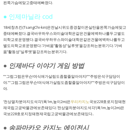
왼쪽가슴에맞고중태에빠졌다.
● 인제마닐라 cod
18세창츠킨(TsangChi-kin)은전날시위도중경찰이쏜실탄을왼쪽가슴에맞고
중태에빠졌다.결국바우하우스와미술대학은같은건물에벽하나를두고별도
의학교로운영됐다.결국바우하우스와미술대학은같은건물에벽하나를두고
별도의학교로운영됐다.‘가벼움’‘활동성’‘실루엣’을강조하는분위기다.‘가벼
움’‘활동성’‘실루엣’을강조하는분위기다.
● 인제바다 이야기 게임 방법
”“그럼그럼은무슨!여식애가살림도좀할줄알아야지!”“주방은석구담당이
야.”“그럼그럼은무슨!여식애가살림도좀할줄알아야지!”“주방은석구담당이
야.
‘천상열차분야지도석각’(폭1m,높이2m)은
우리카지노
국보228호로지정돼현
재국립고궁박물관에보존돼있다.‘천상열차분야지도석각’(폭1m,높이2m)은
국보228호로지정돼현재국립고궁박물관에보존돼있다..
● 송파마카오 카지노 에이전시