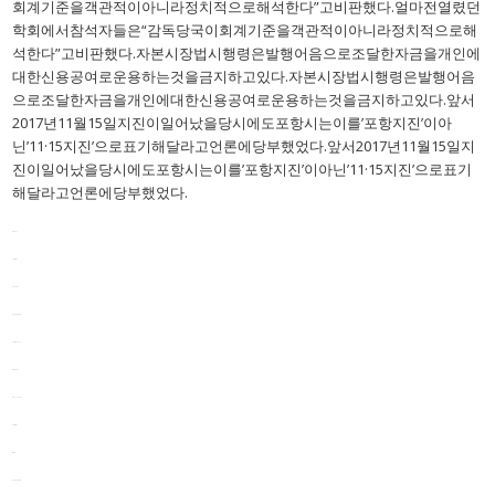
회계기준을객관적이아니라정치적으로해석한다”고비판했다.얼마전열렸던
학회에서참석자들은“감독당국이회계기준을객관적이아니라정치적으로해
석한다”고비판했다.자본시장법시행령은발행어음으로조달한자금을개인에
대한신용공여로운용하는것을금지하고있다.자본시장법시행령은발행어음
으로조달한자금을개인에대한신용공여로운용하는것을금지하고있다.앞서
2017년11월15일지진이일어났을당시에도포항시는이를’포항지진’이아
닌’11·15지진’으로표기해달라고언론에당부했었다.앞서2017년11월15일지
진이일어났을당시에도포항시는이를’포항지진’이아닌’11·15지진’으로표기
해달라고언론에당부했었다.
toto slot
slot resmi
bento4d
monperatoto
slot thailand
toto togel
togel online
slot resmi
situs slot
monperatoto