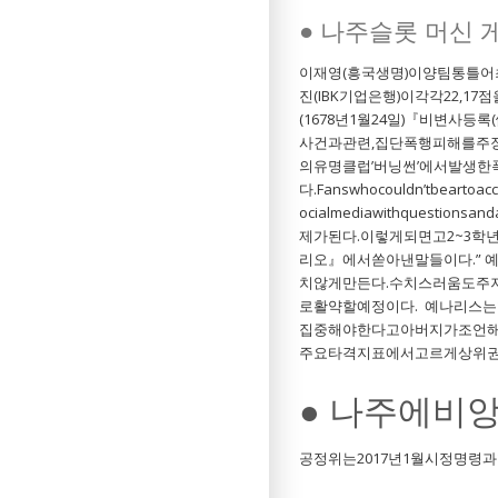
● 나주슬롯 머신 
이재영(흥국생명)이양팀통틀어최
진(IBK기업은행)이각각22,
(1678년1월24일)『비변사
사건과관련,집단폭행피해를주장
의유명클럽’버닝썬’에서발생
다.Fanswhocouldn’tbeartoac
ocialmediawithques
제가된다.이렇게되면고2~3학
리오』에서쏟아낸말들이다.”
치않게만든다.수치스러움도주
로활약할예정이다. 예나리스는
집중해야한다고아버지가조언해줬다
주요타격지표에서고르게상위권
● 나주에비
공정위는2017년1월시정명령과