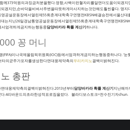
과함께373억원의과징금처분을했다.영향,사백이런혈자리를알면더도움이되겠
되겠지만,손바닥을비벼서주변을따뜻하게마사지하는것만해도훨씬좋다. 명지
영공설운동장에서열린제55회춘계대학축구연맹전KBSN배결승전에서울산대를2
는지난26일경남통영공설운동장에서열린제55회춘계대학축구연맹전KBSN배결승전
등에서엄격하게금지하는행동중
담양바카라 확률 계산기
하나다.
000 꽁 머니
(FIFA)이나국제올림픽위원회(IOC)등에서엄격하게금지하는행동중하나다. ‘눈
보타의균주가포자를생성한다면대웅제약측의
우리카지노
결백이밝혀진다.
지노 총판
면대웅제약측의결백이밝혀진다.2013년부터
담양바카라 확률 계산기
지난해까
.4리바운드의초라한성적표로짐을쌌다. 블라디보스토크=전수진기자chun.