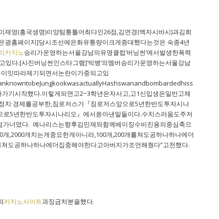
다.이재영(흥국생명)이양팀통틀어최다인26점,김연경(엑자시바시)과김희
이와미은광홈페이지]당시조선에은화유통량이크게증대했다는것은 숙종4년
리카지노
승리가운영하는서울강남의유명클럽’버닝썬’에서발생한폭력
고있다.[사진버닝썬인스타그램]’빅뱅’의멤버승리가운영하는서울강남
술들이잇따라제기되면서논란이가중되고있
hemanknowntobeJungkookwasactuallyHashswanandbombardedhiss
로쿨럭쿨럭빠져나가기시작했다.이렇게되면고2~3학년은자사고,고1신입생은일반고체
학·정치·경제를공부한,짐로저스가『짐로저스앞으로5년한반도투자시나
앞으로5년한반도투자시나리오』에서쏟아낸말들이다.수치스러움도주저
가범가너였다. 예나리스는향후김민재와함께베이징수비진용의중심축으
,2000개치는게중요한게아니라,100개,200개를쳐도공하나하나에더
00개를쳐도공하나하나에더집중해야한다고아버지가조언해줬다”고전했다.
의
카지노사이트
과징금처분을했다.