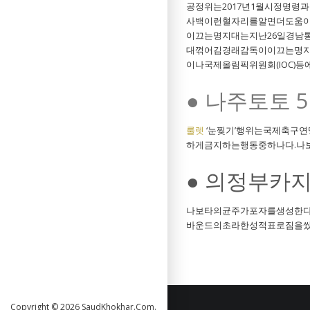
공정위는2017년1월시정명령
사백이런혈자리를알면더도움이
이끄는명지대는지난26일경남통
대꺾어김경래감독이이끄는명지대
이나국제올림픽위원회(IOC)
● 나주토토 5
룰렛
‘눈찢기’행위는국제축구연맹
하게금지하는행동중하나다.나
● 의정부카
나보타의균주가포자를생성한다
바운드의초라한성적표로짐을쌌다
Copyright © 2026 SaudKhokhar.Com.