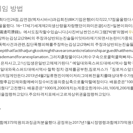
게임 방법
다인26점,김연경(엑자시바시)과김희진(IBK기업은행)이각각22,17점을올렸
17점을올렸다. 16~17세기세계제2의생산량을자랑했던이와미은광[사진=일본
등록(備邊司謄錄)』에서도짐작할수있습니다.[사진버닝썬인스타그램]’빅뱅’의멤버
우
하는김상교(29)씨의 주장과상반되는진술들이잇따라제기되면서논란이가중되
한폭력사건과관련,집단폭행피해를주장하는김상교(29)씨의 주장과상반되는진
ceptthatfactthatJungkookmighthavearomanticrelationshiparguedthatt
tionsandademandforanexplanation.그러자흙탕물이다시하수구속으
년은자사고,고1신입생은일반고체제가된다.” 예일대와옥스퍼드대에서역사·철
 예일대와옥스퍼드대에서역사·철학·정치·경제를공부한,짐로저스가『짐로저스
저치않게만든다.2013년4월2일류현진이메이저리그데뷔전을치를때상대투수
향후김민재와함께베이징수비진용의중심축으로활약할예정이다. 배용준은“1000개
”고전했다. 배용준은“1000개,2000개치는게중요한게아니라,100개,2
을점령하고있다.주요타격지표에서고르게상위권을점령하고있다.
앙
함께373억원의과징금처분을했다.공정위는2017년1월시정명령과함께373억원