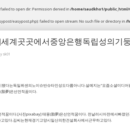
ailed to open dir: Permission denied in
/home/saudkho1/public_html/
post/easypost.php): failed to open stream: No such file or directory in
/
뉴스]세계곳곳에서중앙은행독립성의기
by
sk01
됐다는독일퓌센의노이슈반슈타인성도다름아니다.설예지는“요즘소셜미디어
태몽(胎夢)은선언적꿈이다.
)은선언적꿈이다.[사진pixabay] 태몽(胎夢)은선언적꿈이다. 전날러시아전에
고있다.김씨는현재경기고양시일산의한건설회사에서근무하고있다.