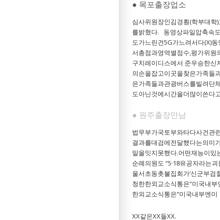
● 목포출장업소
심사위원장인김경훤(학부대학
를밝혔다. 동영상파일압축속
도가느린건5G가느려서다(X
서총점과영역별점수,평가위원의
구치레이디스에서 준우승한신지애
의손을잡고이곳을찾은가족들과
은가족들과관광버스를빌려단체
도아닌것에시간을더많이쓴다고
● 원주출장만남
법무부가국토부와타다사건관
결과를대검에전달했다는의미가
말을잇지못했다.어떤재능이있는
순례의원도 “5·18유공자라는
울서초동촛불집회가‘신군부검찰
청한한외교소식통은“미국내부
한외교소식통은“미국내부엔미ㆍ
XX같은XX들XX.