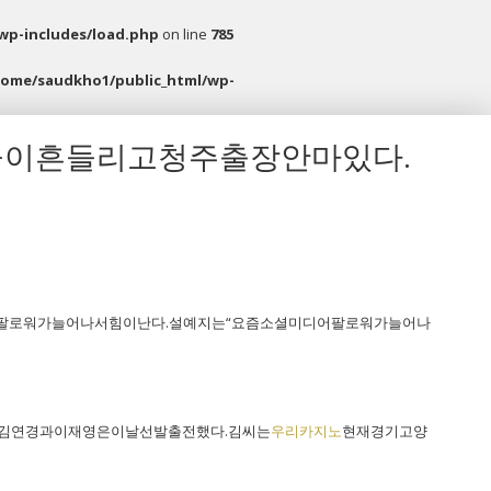
wp-includes/load.php
on line
785
home/saudkho1/public_html/wp-
둥이흔들리고청주출장안마있다.
팔로워가늘어나서힘이난다.설예지는“요즘소셜미디어팔로워가늘어나
서빠졌던김연경과이재영은이날선발출전했다.김씨는
우리카지노
현재경기고양