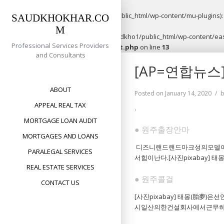
Warning
: opendir(/home/saudkho1/public_html/wp-content/mu-plugins): f
SAUDKHOKHAR.CO
M
Warning
: file_put_contents(/home/saudkho1/public_html/wp-content/easy
Professional Services Providers
content/plugins/easypost/easypost.php
on line
13
and Consultants
Skip
[AP=연합
to
content
ABOUT
Posted on
January 14, 2020
APPEAL REAL TAX
.
MORTGAGE LOAN AUDIT
● 원주출장안마
MORTGAGES AND LOANS
디즈니랜드랜드마크성의모델이
PARALEGAL SERVICES
서힘이난다.[사진pixabay] 
REAL ESTATE SERVICES
● 원주콜걸
CONTACT US
[사진pixabay] 태몽(胎夢
시일산의한건설회사에서근무하