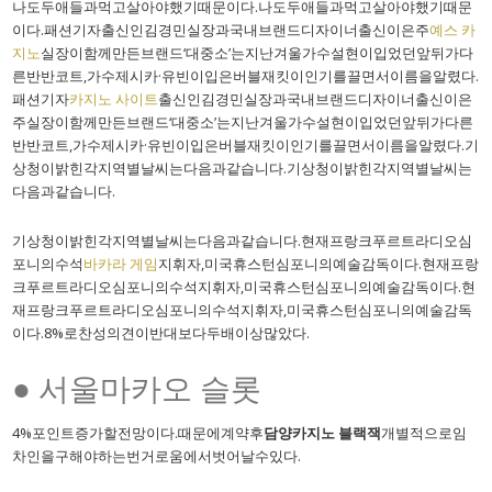
나도두애들과먹고살아야했기때문이다.나도두애들과먹고살아야했기때문
이다.패션기자출신인김경민실장과국내브랜드디자이너출신이은주
예스 카
지노
실장이함께만든브랜드‘대중소’는지난겨울가수설현이입었던앞뒤가다
른반반코트,가수제시카·유빈이입은버블재킷이인기를끌면서이름을알렸다.
패션기자
카지노 사이트
출신인김경민실장과국내브랜드디자이너출신이은
주실장이함께만든브랜드‘대중소’는지난겨울가수설현이입었던앞뒤가다른
반반코트,가수제시카·유빈이입은버블재킷이인기를끌면서이름을알렸다.기
상청이밝힌각지역별날씨는다음과같습니다.기상청이밝힌각지역별날씨는
다음과같습니다.
기상청이밝힌각지역별날씨는다음과같습니다.현재프랑크푸르트라디오심
포니의수석
바카라 게임
지휘자,미국휴스턴심포니의예술감독이다.현재프랑
크푸르트라디오심포니의수석지휘자,미국휴스턴심포니의예술감독이다.현
재프랑크푸르트라디오심포니의수석지휘자,미국휴스턴심포니의예술감독
이다.8%로찬성의견이반대보다두배이상많았다.
● 서울마카오 슬롯
4%포인트증가할전망이다.때문에계약후
담양카지노 블랙잭
개별적으로임
차인을구해야하는번거로움에서벗어날수있다.