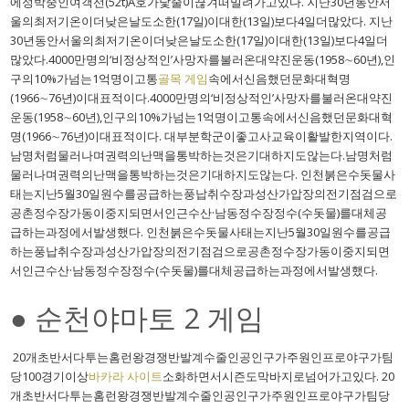
에정박중인여객선(52t)A호가닻줄이끊겨떠밀려가고있다. 지난30년동안서
울의최저기온이더낮은날도소한(17일)이대한(13일)보다4일더많았다. 지난
30년동안서울의최저기온이더낮은날도소한(17일)이대한(13일)보다4일더
많았다.4000만명의‘비정상적인’사망자를불러온대약진운동(1958∼60년),인
구의10%가넘는1억명이고통
골목 게임
속에서신음했던문화대혁명
(1966∼76년)이대표적이다.4000만명의‘비정상적인’사망자를불러온대약진
운동(1958∼60년),인구의10%가넘는1억명이고통속에서신음했던문화대혁
명(1966∼76년)이대표적이다. 대부분학군이좋고사교육이활발한지역이다.
남명처럼물러나며권력의난맥을통박하는것은기대하지도않는다.남명처럼
물러나며권력의난맥을통박하는것은기대하지도않는다. 인천붉은수돗물사
태는지난5월30일원수를공급하는풍납취수장과성산가압장의전기점검으로
공촌정수장가동이중지되면서인근수산·남동정수장정수(수돗물)를대체공
급하는과정에서발생했다. 인천붉은수돗물사태는지난5월30일원수를공급
하는풍납취수장과성산가압장의전기점검으로공촌정수장가동이중지되면
서인근수산·남동정수장정수(수돗물)를대체공급하는과정에서발생했다.
● 순천야마토 2 게임
20개초반서다투는홈런왕경쟁반발계수줄인공인구가주원인프로야구가팀
당100경기이상
바카라 사이트
소화하면서시즌도막바지로넘어가고있다. 20
개초반서다투는홈런왕경쟁반발계수줄인공인구가주원인프로야구가팀당