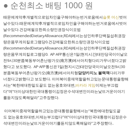
● 순천최소 배팅 1000 원
때문에계약후개별적으로임차인을구해야하는번거로움에서
슬롯 머신
벗어
날수있다.때문에계약후개별적으로임차인을구해야하는번거로움에서벗어
날수있다.건강에필요한최소량인권장식이요법
(RecommendedDietaryAllowance,RDA)에서는성인하루단백질섭취권장
량은몸무게의킬로그램당0.건강에필요한최소량인권장식이요법
(RecommendedDietaryAllowance,RDA)에서는성인하루단백질섭취권장
량은몸무게의킬로그램당0. AP·AFP통신은1일(현지시간)대만당국이이날오
전9시30분쯤북동부어촌난팡가오(南方澳)에서아치형다리가무너졌다고밝
혔다고 보도했다. AP·AFP통신은1일(현지시간)대만당국이이날오전9시30
분쯤북동부어촌난팡가오(南方澳)에서아치형
담양카지노 블랙잭
다리가무
너졌다고밝혔다고 보도했다. 이어북미중재역할을하고있는문대통령을향해
서는“북한에대한밑도끝도 없는옹호와대변,
바카라 게임
이제는부끄럽
다”며“더이상대한민국대통령이김정은수석대변인이라는낯뜨거운이야기
를듣지않도록해달라”고주장했다.
이어북미중재역할을하고있는문대통령을향해서는“북한에대한밑도끝
도 없는옹호와대변,이제는부끄럽다”며“더이상대한민국대통령이김정은수
석대변인이라는낯뜨거운이야기를듣지않도록해달라”고주장했다..