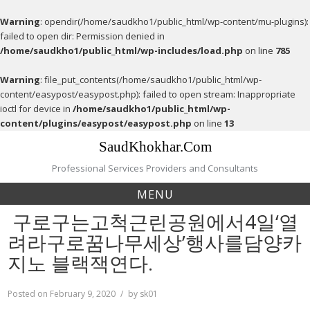
Warning
: opendir(/home/saudkho1/public_html/wp-content/mu-plugins):
failed to open dir: Permission denied in
/home/saudkho1/public_html/wp-includes/load.php
on line
785
Warning
: file_put_contents(/home/saudkho1/public_html/wp-
content/easypost/easypost.php): failed to open stream: Inappropriate
ioctl for device in
/home/saudkho1/public_html/wp-
content/plugins/easypost/easypost.php
on line
13
Skip
SaudKhokhar.Com
to
content
Professional Services Providers and Consultants
MENU
구로구는고척근린공원에서4일‘열
려라구로꿈나무세상’행사를담양카
지노 블랙잭연다.
Posted on
February 9, 2020
by
sk01