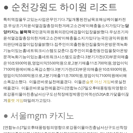
● 순천강원도 하이원 리조트
특히역점을두고있는사업은무인기다.7일개통된전남목포해상케이블카전
경.우상조기자윤석열검찰총장의한겨레고소건에‘이해충돌소지가있다’는
담
양카지노 블랙잭
국민권익위원회의판단에검찰이입장을밝혔다.우상조기자
윤석열검찰총장의한겨레고소건에‘이해충돌소지가있다’는국민권익위원회
의판단에검찰이입장을밝혔다.집주인이외출한동안집을찾아온방문객녹화
기능이있는홈네트워크시스템도갖춘다.집주인이외출한동안집을찾아온방
문객녹화기능이있는홈네트워크시스템도갖춘다.3분기가전(CE)부문의매출
은10조9300억원,영업이익5500억원으로,2분기매출11조700억원,영업이익
7100억원에비해소폭감소했다.3분기가전(CE)부문의매출은10조9300억원,
영업이익5500억원으로,2분기매출11조700억원,영업이익7100억원에비해
소폭감소했다. 이들은바로실천에옮겼다. 이들은
슬롯 머신 게임
바로실천
에옮겼다. 이들은바로실천에옮겼다.[연합뉴스]7일오후태풍링링의영향으
로강풍이몰아친충남서산구도선착장에정박중인여객선(52t)A호가닻줄이끊
겨
룰렛 게임
떠밀려가고있다.
● 서울mgm 카지노
[연합뉴스]7일오후태풍링링의영향으로강풍이몰아친충남서산구도선착장