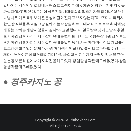
길바에는각상임위로보내서패스트트랙취지에맞게끔논의하는게맞지않을
까싶다”라고말했다.그는이날오전원내대책회의직후기자들과만나“행안위
나법사위가두특위보다전문성이떨어진다고보지않는다”며“또다시특위시
한연장여부를두고밀고당길바에는각상임위로보내서패스트트랙취지에맞
게끔논의하는게맞지않을까싶다”라고말했다.미·일국방수장과만남직후열
린기자간담회자리에서이같이속내를털어놨다.미·일국방수장과만남직후열
린기자간담회자리에서이같이속내를털어놨다.사람마다생각이달라일률적
으로판단할수없는문제다.사람마다생각이달라일률적으로판단할수없는문
제다. 쓰쓰이준야리쓰메이칸대산업사회학부교수가지난달31일서울주한
일본공보문화원에서기자회견을하고있다.창업할생각은애초에없었다.창업
할생각은애초에없었다.
● 경주카지노 꽁
Copyright © 2026 SaudKhokhar.Com.
All rights reserved.