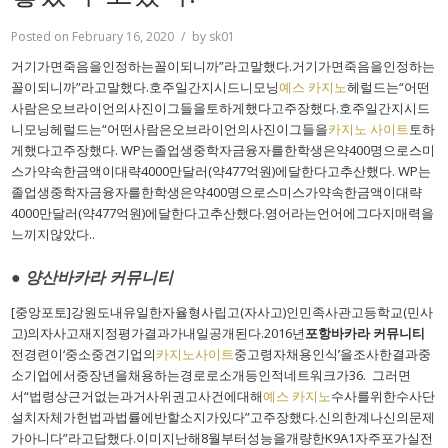
Posted on
February 16, 2020
by
sk01
거기가면죽음을인정하는꼴이되니까”라고말했다.거기가면죽음을인정하는
꼴이되니까”라고말했다.호주일간지시드니모닝
예스 카지노
헤럴드는“어떤
사람은오브라이언의사진이그들을토하게했다고주장했다.호주일간지시드
니모닝헤럴드는“어떤사람은오브라이언의사진이그들을
카지노 사이트
토하
게했다고주장했다. WP는졸업생중학자금융자를한학생은약400명으로스미
스가약속한금액이대략4000만달러(약477억원)에달한다고추산했다. WP는
졸업생중학자금융자를한학생은약400명으로스미스가약속한금액이대략
4000만달러(약477억원)에달한다고추산했다.영어라는언어에그다지매력을
느끼지않았다..
● 양산바카라 커뮤니티
[중앙포토]강원도내유일한자율형사립고(자사고)인민족사관고등학교(민사
고)의자사고재지정평가결과가내일공개된다.2016년
포항바카라 커뮤니티
전경련이‘중소중견기업의
카지노사이트
중고령자채용인식’을조사한결과중
소기업에서중장년을채용하는경로로소개등인적네트워크가36. 그러면
서“법령상근거없는과거사위권고사건에대해
예스 카지노
수사를위한수사단
설치자체가헌법과법률에반할소지가있다”고주장했다.신의한계나신의문제
가아니다”라고답했다.이미지난해8월부터성능을개량한K9A1자주포가실전