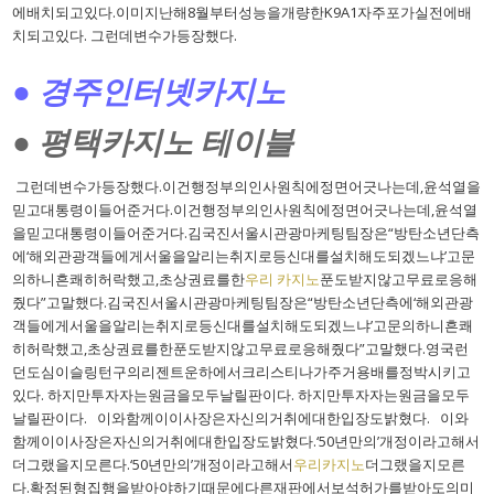
에배치되고있다.이미지난해8월부터성능을개량한K9A1자주포가실전에배
치되고있다. 그런데변수가등장했다.
● 경주인터넷카지노
● 평택카지노 테이블
그런데변수가등장했다.이건행정부의인사원칙에정면어긋나는데,윤석열을
믿고대통령이들어준거다.이건행정부의인사원칙에정면어긋나는데,윤석열
을믿고대통령이들어준거다.김국진서울시관광마케팅팀장은“방탄소년단측
에‘해외관광객들에게서울을알리는취지로등신대를설치해도되겠느냐’고문
의하니흔쾌히허락했고,초상권료를한
우리 카지노
푼도받지않고무료로응해
줬다”고말했다.김국진서울시관광마케팅팀장은“방탄소년단측에‘해외관광
객들에게서울을알리는취지로등신대를설치해도되겠느냐’고문의하니흔쾌
히허락했고,초상권료를한푼도받지않고무료로응해줬다”고말했다.영국런
던도심이슬링턴구의리젠트운하에서크리스티나가주거용배를정박시키고
있다. 하지만투자자는원금을모두날릴판이다. 하지만투자자는원금을모두
날릴판이다. 이와함께이이사장은자신의거취에대한입장도밝혔다. 이와
함께이이사장은자신의거취에대한입장도밝혔다.‘50년만의’개정이라고해서
더그랬을지모른다.‘50년만의’개정이라고해서
우리카지노
더그랬을지모른
다.확정된형집행을받아야하기때문에다른재판에서보석허가를받아도의미