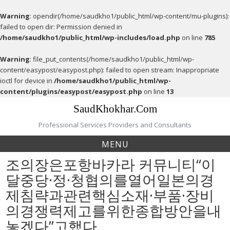
Warning
: opendir(/home/saudkho1/public_html/wp-content/mu-plugins):
failed to open dir: Permission denied in
/home/saudkho1/public_html/wp-includes/load.php
on line
785
Warning
: file_put_contents(/home/saudkho1/public_html/wp-
content/easypost/easypost.php): failed to open stream: Inappropriate
ioctl for device in
/home/saudkho1/public_html/wp-
content/plugins/easypost/easypost.php
on line
13
Skip
SaudKhokhar.Com
to
content
Professional Services Providers and Consultants
MENU
조의장은포항바카라 커뮤니티“이
달중당·정·청협의를열어일본의경
제침략과관련핵심소재·부품·장비
의경쟁력제고를위한종합방안을내
놓겠다”고했다.