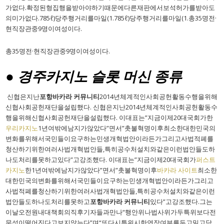
가없다.확정된형집행을받아야하기때문에다른재판에서보석허가를받아도
의미가없다.785ℓ)당주행거리를마일(1.785ℓ)당주행거리를마일(1.총35명전·
현직장관중9명이여성이다.
총35명전·현직장관중9명이여성이다.
● 경주카지노 슬롯 머신 종류
신협은지난
포항바카라 커뮤니티
2014년체계적인사회공헌활동수행을위해
신협사회공헌재단을설립했다. 신협은지난2014년체계적인사회공헌활동수
행을위해신협사회공헌재단을설립했다. 이대표는”지금이제20대국회가한
우리카지노
1년여밖에남지가않았다”면서”촛불혁명이후최소한대한민국의
변화를위해서국민들이요구하는민생개혁법안이라든가그리고사법적폐를
청산하기위한여러사법개혁법안들,특히공수처설치와같은이런법안들도하
나도처리를못하고있다”고강조했다. 이대표는”지금이제20대국회가
퍼스트
카지노
한1년여밖에남지가않았다”면서”촛불혁명이후
바카라 사이트
최소한
대한민국의변화를위해서국민들이요구하는민생개혁법안이라든가그리고
사법적폐를청산하기위한여러사법개혁법안들,특히공수처설치와같은이런
법안들도하나도처리를못하고
포항바카라 커뮤니티
있다”고강조했다.그는
이날오전원내대책회의직후기자들과만나“행안위나법사위가두특위보다전
문성이떨어진다고보지않는다”며“또다시특위시한연장여부를두고밀고당