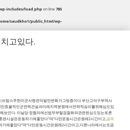
wp-includes/load.php
on line
785
home/saudkho1/public_html/wp-
치고있다.
이브럼스주한미군사령관의발언변화가그방증이다.부산고야구부역사
지만효율적인군전력건설과미래지역분쟁에서전략적승리를위해심도있
보인다. 이날당·정협의에선법무부탈검찰화와관련된심도있는토론
훈련시설은운동하기에좋았다”며“다만운동시간은원래2시간이고,
골목
하기에좋았다”며“다만운동시간은원래2시간이고,다른나라에서는조금