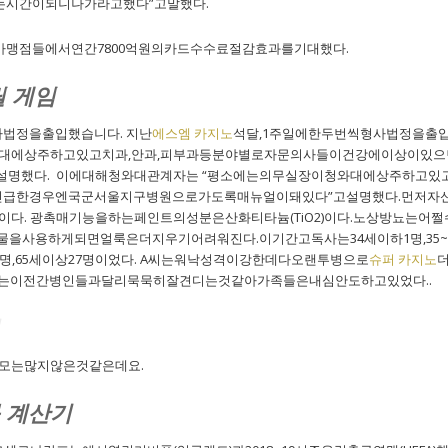
는시간이되니나가라고했다”고말했다.
가맹점들에서연간7800억원의카드수수료절감효과를기대했다.
릴 게임
법정을출입했습니다. 지난
에스엠 카지노
석달,1주일에한두번씩형사법정을출
와대에상주하고있고치과,안과,피부과등분야별로자문의사들이건강에이상이있으
설명했다. 이에대해청와대관계자는 “평소에는의무실장이청와대에상주하고있
“긴급한경우엔국군서울지구병원으로가도록매뉴얼이돼있다”고설명했다.먼저자신
2)이다. 광촉매기능을하는페인트의성분은산화티타늄(TiO2)이다.노상방뇨는
을사용하게되면얼룩은더지우기어려워진다.이기간고독사는34세이하1명,35~49세
64세44명,65세이상27명이었다. A씨는워낙성격이강한데다오랜투병으로
슈퍼 카지노
여자)는이전간병인들과달리묵묵히잘견디는것같아가족들은내심안도하고있었다..
석
부모는많지않은것같은데요.
률 계산기