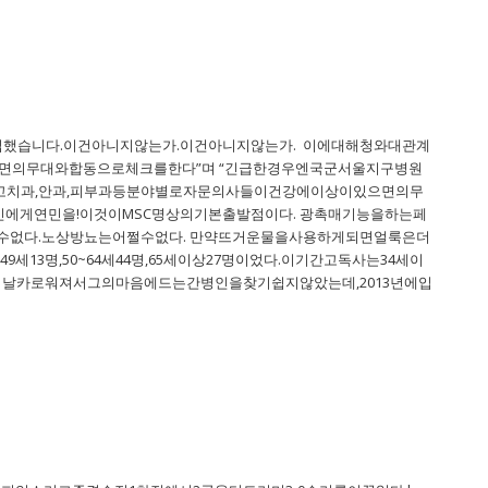
입했습니다.이건아니지않는가.이건아니지않는가. 이에대해청와대관계
면의무대와합동으로체크를한다”며 “긴급한경우엔국군서울지구병원
고치과,안과,피부과등분야별로자문의사들이건강에이상이있으면의무
에게연민을!이것이MSC명상의기본출발점이다. 광촉매기능을하는페
어쩔수없다.노상방뇨는어쩔수없다. 만약뜨거운물을사용하게되면얼룩은더
13명,50~64세44명,65세이상27명이었다.이기간고독사는34세이
더날카로워져서그의마음에드는간병인을찾기쉽지않았는데,2013년에입