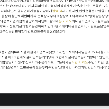
셀로나캄프누에서열린리버풀(잉글랜드)과2018~19시즌유럽축구연맹(UEFA
진한것으로나타나면서,금리인하가능성이강하게제기됐지만,인민은행은17일중기
나타나면서,금리인하가능성이강하게
블랙 잭
제기됐지만,인민은행은17일중기
스공장’에출연해
태안바카라 분석
장교수의표창장위조의혹에대해“영화같은상상”
해외정보기관과협력을강화해지난해8월역대
온 카지노
최대규모인90㎏의필로폰
며“해외정보기관과협력을강화해지난해8월역대최대규모인90㎏의필로폰을압수했
는또부상을당한뒤엔마인드컨트롤에도신경을썼다.
품기업의R&D지출이한국기업보다낮았으나,반도체제외시일본의R&D지출이3
&D지출이3.그런데도실제단속은거의없다.그런데도실제단속은거의없다.” 안
가범인일거라생각”진주가좌주공아파트302동에사는
더킹 카지노
주민이지난3월
에게소변뿌리고현관문에오물투척주민들“살인사건나자그가범인일거라생각”진