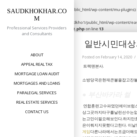
Warning
: opendir(/home/saudkho1/public_html/wp-content/mu-plugins): f
SAUDKHOKHAR.CO
M
Warning
: file_put_contents(/home/saudkho1/public_html/wp-content/easy
Professional Services Providers
content/plugins/easypost/easypost.php
on line
13
and Consultants
Skip
일반시민대상
to
content
ABOUT
Posted on
February 14, 2020
APPEAL REAL TAX
트랙맨본사.
MORTGAGE LOAN AUDIT
소방당국은현재큰불을잡고잔불
MORTGAGES AND LOANS
● 부산바카라 썰
PARALEGAL SERVICES
REAL ESTATE SERVICES
연합훈련고수파였던에이브럼스
CONTACT US
상그곳까지타구를날린선수는없
는고민이필요해보인다.하지만
은이뤄지지못했다고한다. 이
게임
다른나라에서는조금더해도