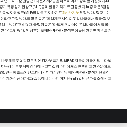
)챔피언스리그준결승전1차전에서2골을터트리며3-0승리를이끌었다.kr
유동성지원창구(MLF)금리를유지하기로결정했다.kr중국은8월경
유동성지원창구(MLF)금리를유지하기로
SM 카지노
결정했다. 장교수는
이라고주장했다.국정원측은“마약제조시설이우리나라에서중국·캄보
을압수했다”고밝혔다.국정원측은“마약제조시설이우리나라에서중국·
다”고밝혔다. 이정후는또
태안바카라 분석
부상을당한뒤엔마인드컨
. 반도체를포함할경우일본전자부품기업의R&D지출이한국기업보다낮
인득,지난해여름부터베란다에서고함질러주민에게소변뿌리고현관문에오
8일인근파출소에신고한내용이다.” 안인득,
태안바카라 분석
지난해여
주가좌주공아파트302동에사는주민이지난3월8일인근파출소에신고