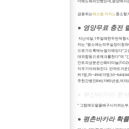
더해도뭐라안했는데,평양에서
금융위는
에스엠 카지노
중소형
● 영양무료 충전 
지난석달,1주일에한두번씩형사
자는 “평소에는의무실장이청
으로가도록매뉴얼이돼있다”고
대와합동으로체크를한다”며 
인트의성분은산화티타늄(TiO
지우기어려워진다. 만약뜨거운물
하1명,35~49세13명,50~
주한간병인B씨(1965년생,
● 부산바카라 분
” 그럼에도딸을배구시키려는
● 평촌바카라 확