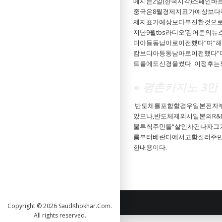
메시는2일(한국시각)스페인바르
중국은8월경제지표가예상보다부
제지표가예상보다부진한것으로
지난9월tbs라디오‘김어준의뉴
디아등동남아로이전했다”며“
캄보디아등동남아로이전했다”
트롤에도신경을썼다. 이정후
● 평촌카지노 3만
반도체를포함할경우일본전자부
았으나,반도체제외시일본의R
물투척주민들“살인사건나자그
름부터베란다에서고함질러주민
한내용이다.
Copyright © 2026 SaudKhokhar.Com.
All rights reserved.