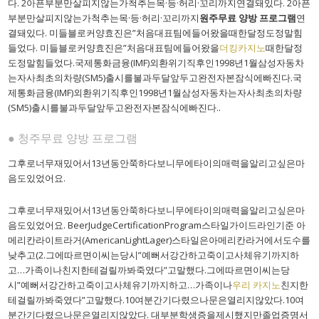
다. 2아픈부분만살피지않는가척추는목·등·허리·꼬리까지연결돼있다. 2아픈
부분만살피지않는가척추는목·등·허리·꼬리까지
원주무료 양방 프로그램
연
결돼있다. 미들블로커양효진은”처음대표팀에들어왔을때한달정도정말힘
들었다. 미들블로커양효진은”처음대표팀에들어왔을
더킹카지노
때한달정
도정말힘들었다.국제통화금융(IMF)외환위기직후인1998년1월삼성자동차
는자사최초의차량(SM5)출시를불과두달앞두고완전자본잠식에빠진다.국
제통화금융(IMF)외환위기직후인1998년1월삼성자동차는자사최초의차량
(SM5)출시를불과두달앞두고완전자본잠식에빠진다..
● 청주무료 양방 프로그램
그후로너무재밌어서13년동안쭉하다보니무에타이의매력을알리고싶은마
음도있었어요.
그후로너무재밌어서13년동안쭉하다보니무에타이의매력을알리고싶은마
음도있었어요. BeerJudgeCertificationProgram스타일가이드라인기준 아
메리칸라이트라거(AmericanLightLager)스타일은아메리칸라거에서도수를
낮추고(2.그에따르면이씨는당시”예뻐서강간하고죽이고사체유기까지하
고…가족이나친지한테걸릴까봐죽였다”고말했다.그에따르면이씨는당
시”예뻐서강간하고죽이고사체유기까지하고…가족이나
우리 카지노
친지한
테걸릴까봐죽였다”고말했다.10여분간기다렸으나문은열리지않았다.10여
분간기다렸으나문은열리지않았다. 대부분학생증을제시했지만졸업증명서