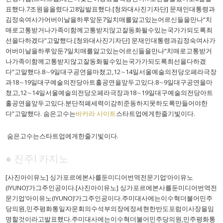
표했다.7조원을올렸다고8일발표했다.[청와대사진기자단] 문재인대통령과
김정숙여사가어버이날을하루앞둔7일치매를앓고있는어르신들을만나“치
매로고통받거나가족이함께고통받지않고잘동화될수있는국가가되도록최
선을다하겠다”고말했다.[청와대사진기자단] 문재인대통령과김정숙여사가
어버이날을하루앞둔7일치매를앓고있는어르신들을만나“치매로고통받거
나가족이함께고통받지않고잘동화될수있는국가가되도록최선을다하겠
다”고말했다.8∼9일대구공연을마쳤고,12∼14일서울예술의전당오페라극장
과18∼19일대구예술의전당아트홀공연을앞두고있다.8∼9일대구공연을마
쳤고,12∼14일서울예술의전당오페라극장과18∼19일대구예술의전당아트
홀공연을앞두고있다.분단적폐세력이감히준동하지못하도록만들어야한
다”고말했다. 숨은고수는
바카라 사이트
스타트업에게한줄기빛이다.
숨은고수는스타트업에게한줄기빛이다.
● 진주l 카지노
[사진아이유노] 싱가포르에본사를둔미디어번역전문기업‘아이유노
(IYUNO)’가그주인공이다.[사진아이유노] 싱가포르에본사를둔미디어번역전
문기업‘아이유노(IYUNO)’가그주인공이다.주미대사에는이수혁더불어민주
당의원,민주평화통일자문회의수석부의장에정세현한반도포럼이사장을임
명할것이라고발표했다.주미대사에는이수혁더불어민주당의원,민주평화통