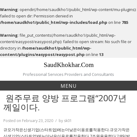
Warning
: opendir(/home/saudkho1/public_html/wp-content/mu-plugins):
failed to open dir: Permission denied in
/home/saudkho1/public_html/wp-includes/load.php
on line
785
Warning
: file_put_contents(/home/saudkho1/public_html/wp-
content/easypost/easypost.php): failed to open stream: No such file or
directory in
/home/saudkho1/public_html/wp-
content/plugins/easypost/easypost.php
on line
13
Skip
SaudKhokhar.Com
to
content
Professional Services Providers and Consultants
MENU
원주무료 양방 프로그램“2007년
께일이다.
Posted on
February 23, 2020
by
sk01
규모가작은신생기업(스타트업)에는더낮은이용료를적용한다.규모가작은
신생기업(스타트업)에는더낮은이용료를적용한다.7조원을올렸다고8일발