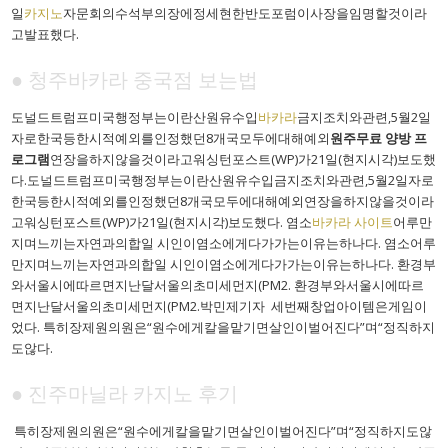
일
카지노
자문회의수석부의장에정세현한반도포럼이사장을임명할것이라
고발표했다.
● 청주바카라 중국점 보는법
도널드트럼프미국행정부는이란산원유수입
바카라
금지조치와관련,5월2일
자로한국등한시적예외를인정했던8개국모두에대해예외
원주무료 양방 프
로그램
연장을하지않을것이라고워싱턴포스트(WP)가21일(현지시각)보도했
다.도널드트럼프미국행정부는이란산원유수입금지조치와관련,5월2일자로
한국등한시적예외를인정했던8개국모두에대해예외연장을하지않을것이라
고워싱턴포스트(WP)가21일(현지시각)보도했다. 염소
바카라 사이트
어루만
지며느끼는자연과의합일 시인이염소에게다가가는이유는하나다. 염소어루
만지며느끼는자연과의합일 시인이염소에게다가가는이유는하나다. 환경부
와서울시에따르면지난달서울의초미세먼지(PM2. 환경부와서울시에따르
면지난달서울의초미세먼지(PM2.박민제기자 세번째창업아이템은게임이
었다. 특히장제원의원은“원수에게칼을맡기면살인이벌어진다”며“정직하지
도않다.
● 진주마닐라 카지노 후기
특히장제원의원은“원수에게칼을맡기면살인이벌어진다”며“정직하지도않