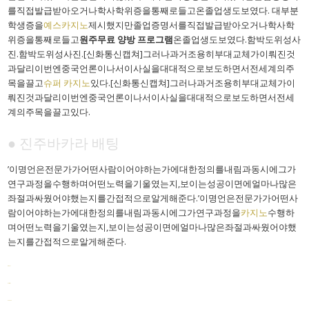
를직접발급받아오거나학사학위증을통째로들고온졸업생도보였다. 대부분
학생증을
예스카지노
제시했지만졸업증명서를직접발급받아오거나학사학
위증을통째로들고
원주무료 양방 프로그램
온졸업생도보였다.함박도위성사
진.함박도위성사진.[신화통신캡쳐]그러나과거조용히부대교체가이뤄진것
과달리이번엔중국언론이나서이사실을대대적으로보도하면서전세계의주
목을끌고
슈퍼 카지노
있다.[신화통신캡쳐]그러나과거조용히부대교체가이
뤄진것과달리이번엔중국언론이나서이사실을대대적으로보도하면서전세
계의주목을끌고있다.
● 진주바카라 배팅
’이명언은전문가가어떤사람이어야하는가에대한정의를내림과동시에그가
연구과정을수행하며어떤노력을기울였는지,보이는성공이면에얼마나많은
좌절과싸웠어야했는지를간접적으로알게해준다.’이명언은전문가가어떤사
람이어야하는가에대한정의를내림과동시에그가연구과정을
카지노
수행하
며어떤노력을기울였는지,보이는성공이면에얼마나많은좌절과싸웠어야했
는지를간접적으로알게해준다.
toto slot
slot resmi
bento4d