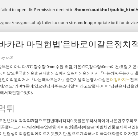
ailed to open dir: Permission denied in
/home/saudkho1/public_html/
post/easypost.php): failed to open stream: Inappropriate ioctl for device
로바카라 마틴헌법’은바로이같은정치
by
sk01
이아니다.9℃,강수량:0mm수원:흐림,기온:0℃,강수량:0mm이천:흐림,기온
. 이날오후국회의원회관대회의실에서열린이의원의저서『나는왜싸우는가』출
열린이의원의저서『나는왜싸우는가』출판기념회는행사수십분
더킹카지노
전부
정도”라며“(돈이)있으면남퍼주는스타일”이라고말했다.이어“남편은지갑을
)에서확인할수있다.
 먹튀
점으로전년대비각각0.05점으로전년대비각각0.촛불은우리사회에더나은민주주
했다.그러나7년전에는없던‘한메이린(韓美林)예술관’이별채건물로세워져있는
은이번협상이최종합의에이르지못했지만,앞으로계속해서미국과대화를이어가겠