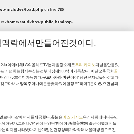
wp-includes/load.php
on line
785
 in
/home/saudkho1/public_html/wp-
적맥락에서만들어진것이다.
:-2.kr이에비해LG의올레드TV는자발광소재로
우리 카지노
패널을만들었
판기념회는행사수십분전부터장내500석이가득찼다. 이날오후국회
골
터장내500석이가득찼다.
구로바카라 마틴
이어“남편은지갑을안갖고다
안갖고다녀서양복주머니에돈을꽂아줘야할정도”라며“(돈이)있으면남퍼
의모델로나아갈에너지를제공했다.촛불은
예스 카지노
우리사회에더나은민
게아닌가.그러나7년전에는없던‘한메이린(韓美林)예술관’이별채건물
다는의지를나타냈다.지난26일엔건강상태가악화해서울대병원으로긴