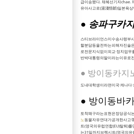
급이송됐다. 채혜선기자cha
유아사고로(湯淺悟郞)일본육
● 송파구카지
스티브라이언스미수송사령부사
할분담등을전하는피해자진술은
로전문지식없이외교·정치업무를
반박대통령의딸이라는이유로전
● 방이동카지
도내대학생이라면미국·캐나다·
● 방이동바
토착왜구라는표현은정당공식논평
노
동물자유연대가공개한사고
트(영국의유럽연합(EU)탈퇴
는31일까지브렉시트(영국의유