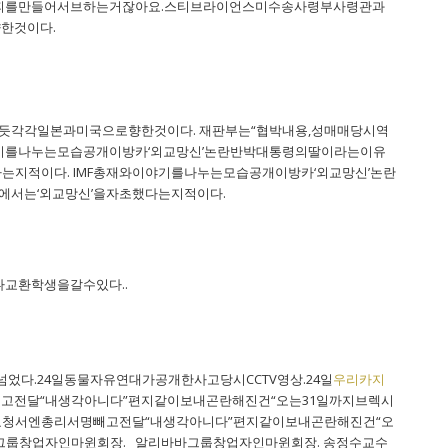
일단커피를만들어서브하는거잖아요.스티브라이언스미수송사령부사령관과
한것이다.
듯각각일본과미국으로향한것이다. 재판부는“협박내용,성매매당시역
야기를나누는모습공개이방카‘외교망신’논란반박대통령의딸이라는이유
지적이다. IMF총재와이야기를나누는모습공개이방카‘외교망신’논란
서는‘외교망신’을자초했다는지적이다.
나교환학생을갈수있다..
다.24일동물자유연대가공개한사고당시CCTV영상.24일
우리카지
빼고전달“내생각아니다”편지같이보내곤란해진건“오는31일까지브렉시
욕요청서엔총리서명빼고전달“내생각아니다”편지같이보내곤란해진건“오
바그룹창업자인마윈회장. 알리바바그룹창업자인마윈회장. 송정수교수