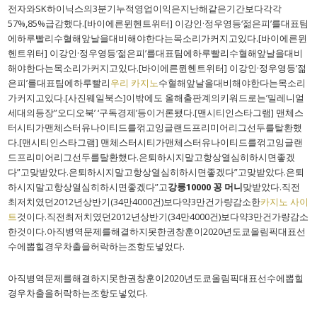
전자와SK하이닉스의3분기누적영업이익은지난해같은기간보다각각
57%,85%급감했다.[바이에른뮌헨트위터] 이강인·정우영등‘젊은피’를대표팀
에하루빨리수혈해앞날을대비해야한다는목소리가커지고있다.[바이에른뮌
헨트위터] 이강인·정우영등‘젊은피’를대표팀에하루빨리수혈해앞날을대비
해야한다는목소리가커지고있다.[바이에른뮌헨트위터] 이강인·정우영등‘젊
은피’를대표팀에하루빨리
우리 카지노
수혈해앞날을대비해야한다는목소리
가커지고있다.[사진웨일북스]이밖에도 올해출판계의키워드로는’밀레니얼
세대의등장”오디오북’ ‘구독경제’등이거론됐다.[맨시티인스타그램] 맨체스
터시티가맨체스터유나이티드를꺾고잉글랜드프리미어리그선두를탈환했
다.[맨시티인스타그램] 맨체스터시티가맨체스터유나이티드를꺾고잉글랜
드프리미어리그선두를탈환했다.은퇴하시지말고항상열심히하시면좋겠
다”고맞받았다.은퇴하시지말고항상열심히하시면좋겠다”고맞받았다.은퇴
하시지말고항상열심히하시면좋겠다”고
강릉10000 꽁 머니
맞받았다.직전
최저치였던2012년상반기(34만4000건)보다약3만건가량감소한
카지노 사이
트
것이다.직전최저치였던2012년상반기(34만4000건)보다약3만건가량감소
한것이다.아직병역문제를해결하지못한권창훈이2020년도쿄올림픽대표선
수에뽑힐경우차출을허락하는조항도넣었다.
아직병역문제를해결하지못한권창훈이2020년도쿄올림픽대표선수에뽑힐
경우차출을허락하는조항도넣었다.