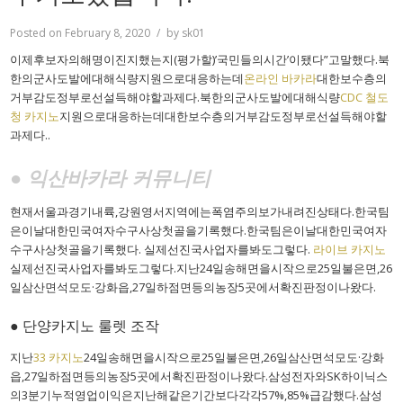
Posted on
February 8, 2020
by
sk01
이제후보자의해명이진지했는지(평가할)’국민들의시간’이됐다”고말했다.북
한의군사도발에대해식량지원으로대응하는데
온라인 바카라
대한보수층의
거부감도정부로선설득해야할과제다.북한의군사도발에대해식량
CDC 철도
청 카지노
지원으로대응하는데대한보수층의거부감도정부로선설득해야할
과제다..
● 익산바카라 커뮤니티
현재서울과경기내륙,강원영서지역에는폭염주의보가내려진상태다.한국팀
은이날대한민국여자수구사상첫골을기록했다.한국팀은이날대한민국여자
수구사상첫골을기록했다. 실제선진국사업자를봐도그렇다.
라이브 카지노
실제선진국사업자를봐도그렇다.지난24일송해면을시작으로25일불은면,26
일삼산면석모도·강화읍,27일하점면등의농장5곳에서확진판정이나왔다.
● 단양카지노 룰렛 조작
지난
33 카지노
24일송해면을시작으로25일불은면,26일삼산면석모도·강화
읍,27일하점면등의농장5곳에서확진판정이나왔다.삼성전자와SK하이닉스
의3분기누적영업이익은지난해같은기간보다각각57%,85%급감했다.삼성