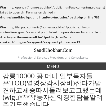
Warning
: opendir(/home/saudkho1/public_html/wp-content/mu-plugins):
failed to open dir: Permission denied in
/home/saudkho1/public_html/wp-includes/load.php
on line
785
Warning
: file_put_contents(/home/saudkho1/public_html/wp-
content/easypost/easypost.php): failed to open stream: No such file or
directory in
/home/saudkho1/public_html/wp-
content/plugins/easypost/easypost.php
on line
13
Skip
SaudKhokhar.Com
to
content
Professional Services Providers and Consultants
MENU
강릉10000 꽁 머니 일부독자들
은‘TOD(열영상감시장비)잡다가발
견하고체증따서돌려보고그랬는데
(wlgu****)’등자신의경험담을알려
주기도했습니다.