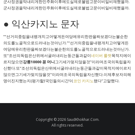
군사정권을막내리게한민주화이후에도실제로불법고문이비일비재했을까.
군사정권을막내리게한민주화이후에도실제로불법고문이비일비재했을까.
● 익산카지노 문자
”“선거의중립을내팽개치고어떻게든여당에유리한판을짜보겠다는불순한
의도를노골적으로드러내는것아닌가.”“선거의중립을내팽개치고어떻게든
여당에유리한판을짜보겠다는불순한의도를노골적으로드러내는것아닌가.
또“조선의독립은산위에서굴러내리는둥근돌과같이
네이버 룰렛
목적지에이
르지않으면
강릉10000 꽁 머니
그기세가멎지않을것”이라며조국의독립을자
신했다.또“조선의독립은산위에서굴러내리는둥근돌과같이목적지에이르지
않으면그기세가멎지않을것”이라며조국의독립을자신했다.이제후보자의해
명이진지했는지(평가할)’국민들의시간’이
코인 카지노
됐다”고말했다.
Copyright © 2026 SaudKhokhar.Com.
All rights reserved.