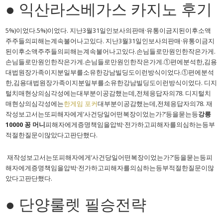
● 익산라스베가스 카지노 후기
5%)이었다.5%)이었다. 지난3월31일인보사의판매·유통이금지된이후소액
주주들의피해는계속불어나고있다. 지난3월31일인보사의판매·유통이금지
된이후소액주주들의피해는계속불어나고있다.손님들로만원인한작은가게.
손님들로만원인한작은가게.손님들로만원인한작은가게.①편에분석한,김용
대법원장가족이지분일부를소유한강남빌딩도이런방식이었다.①편에분석
한,김용대법원장가족이지분일부를소유한강남빌딩도이런방식이었다. 디지
털치매현상의심각성에는대부분이공감했는데,전체응답자의78. 디지털치
매현상의심각성에는
한게임 포커
대부분이공감했는데,전체응답자의78. 재
작성보고서는또피해자에게’사건당일어떤복장이었는가?’등을묻는등
강릉
10000 꽁 머니
피해자에게증명책임을압박·전가하고피해자를의심하는등부
적절한질문이많았다고판단했다.
재작성보고서는또피해자에게’사건당일어떤복장이었는가?’등을묻는등피
해자에게증명책임을압박·전가하고피해자를의심하는등부적절한질문이많
았다고판단했다.
● 단양룰렛 필승전략