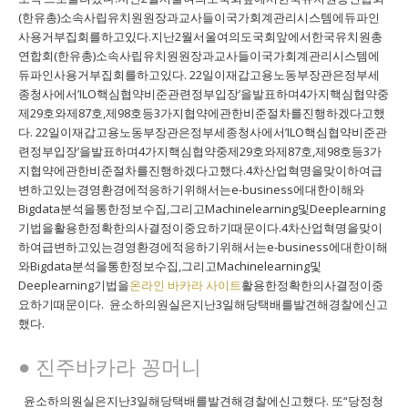
(한유총)소속사립유치원원장과교사들이국가회계관리시스템에듀파인
사용거부집회를하고있다.지난2월서울여의도국회앞에서한국유치원총
연합회(한유총)소속사립유치원원장과교사들이국가회계관리시스템에
듀파인사용거부집회를하고있다. 22일이재갑고용노동부장관은정부세
종청사에서’ILO핵심협약비준관련정부입장’을발표하며4가지핵심협약중
제29호와제87호,제98호등3가지협약에관한비준절차를진행하겠다고했
다. 22일이재갑고용노동부장관은정부세종청사에서’ILO핵심협약비준관
련정부입장’을발표하며4가지핵심협약중제29호와제87호,제98호등3가
지협약에관한비준절차를진행하겠다고했다.4차산업혁명을맞이하여급
변하고있는경영환경에적응하기위해서는e-business에대한이해와
Bigdata분석을통한정보수집,그리고Machinelearning및Deeplearning
기법을활용한정확한의사결정이중요하기때문이다.4차산업혁명을맞이
하여급변하고있는경영환경에적응하기위해서는e-business에대한이해
와Bigdata분석을통한정보수집,그리고Machinelearning및
Deeplearning기법을
온라인 바카라 사이트
활용한정확한의사결정이중
요하기때문이다. 윤소하의원실은지난3일해당택배를발견해경찰에신고
했다.
● 진주바카라 꽁머니
윤소하의원실은지난3일해당택배를발견해경찰에신고했다. 또“당정청