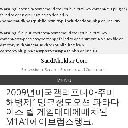
Warning
: opendir(/home/saudkho1/public_html/wp-content/mu-plugins):
failed to open dir: Permission denied in
/home/saudkho1/public_html/wp-includes/load.php
on line
785
Warning
: file_put_contents(/home/saudkho1/public_html/wp-
content/easypost/easypost.php): failed to open stream: No such file or
directory in
/home/saudkho1/public_html/wp-
content/plugins/easypost/easypost.php
on line
13
Skip
SaudKhokhar.Com
to
content
Professional Services Providers and Consultants
MENU
2009년미국캘리포니아주미
해병제1탱크청도오션 파라다
이스 릴 게임대대에배치된
M1A1에이브럼스탱크.