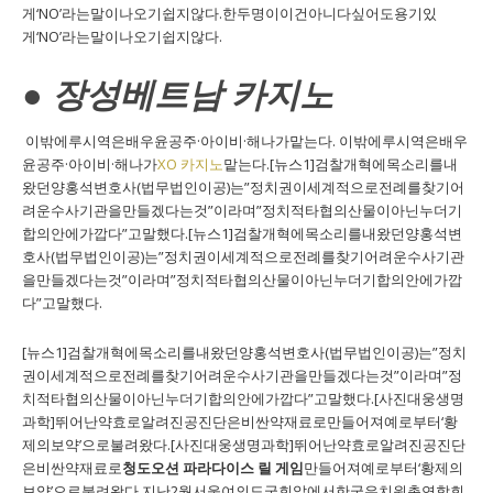
게‘NO’라는말이나오기쉽지않다.한두명이이건아니다싶어도용기있
게‘NO’라는말이나오기쉽지않다.
● 장성베트남 카지노
이밖에루시역은배우윤공주·아이비·해나가맡는다. 이밖에루시역은배우
윤공주·아이비·해나가
XO 카지노
맡는다.[뉴스1]검찰개혁에목소리를내
왔던양홍석변호사(법무법인이공)는”정치권이세계적으로전례를찾기어
려운수사기관을만들겠다는것”이라며”정치적타협의산물이아닌누더기
합의안에가깝다”고말했다.[뉴스1]검찰개혁에목소리를내왔던양홍석변
호사(법무법인이공)는”정치권이세계적으로전례를찾기어려운수사기관
을만들겠다는것”이라며”정치적타협의산물이아닌누더기합의안에가깝
다”고말했다.
[뉴스1]검찰개혁에목소리를내왔던양홍석변호사(법무법인이공)는”정치
권이세계적으로전례를찾기어려운수사기관을만들겠다는것”이라며”정
치적타협의산물이아닌누더기합의안에가깝다”고말했다.[사진대웅생명
과학]뛰어난약효로알려진공진단은비싼약재료로만들어져예로부터‘황
제의보약’으로불려왔다.[사진대웅생명과학]뛰어난약효로알려진공진단
은비싼약재료로
청도오션 파라다이스 릴 게임
만들어져예로부터‘황제의
보약’으로불려왔다.지난2월서울여의도국회앞에서한국유치원총연합회