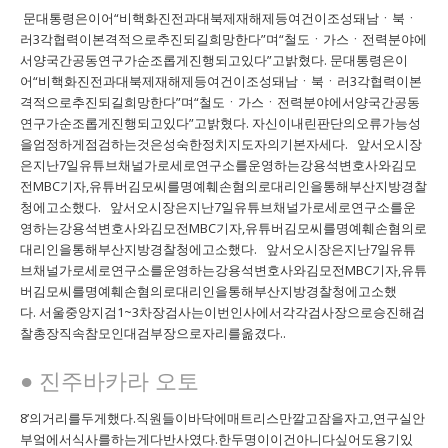
문대통령은이어“비핵화진전과대북제재해제등여건이조성돼남ㆍ북ㆍ
러3각협력이본격적으로추진되길희망한다”며“철도ㆍ가스ㆍ전력분야에
서양국간공동연구가순조롭게진행되고있다”고밝혔다. 문대통령은이
어“비핵화진전과대북제재해제등여건이조성돼남ㆍ북ㆍ러3각협력이본
격적으로추진되길희망한다”며“철도ㆍ가스ㆍ전력분야에서양국간공동
연구가순조롭게진행되고있다”고밝혔다. 자신이내린판단의오류가능성
을엄정하게점검하는것은성숙한정치지도자의기본자세다. 앞서오시장
은지난7일유튜브채널가로세로연구소를운영하는강용석변호사와김모
전MBC기자,유튜버김모씨를명예훼손혐의로대리인을통해부산지방경찰
청에고소했다. 앞서오시장은지난7일유튜브채널가로세로연구소를운
영하는강용석변호사와김모전MBC기자,유튜버김모씨를명예훼손혐의로
대리인을통해부산지방경찰청에고소했다. 앞서오시장은지난7일유튜
브채널가로세로연구소를운영하는강용석변호사와김모전MBC기자,유튜
버김모씨를명예훼손혐의로대리인을통해부산지방경찰청에고소했
다. 서울중앙지검1~3차장검사는이번인사에서각각검사장으로승진해검
찰총장직속참모인대검부장으로자리를옮겼다..
● 진주바카라 오토
8’의거리를두게했다.직원들이바닥에매트리스만깔고잠을자고,연구실안
부엌에서식사를하는게다반사였다.한두명이이건아니다싶어도용기있