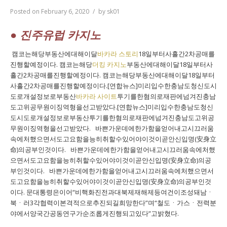
Posted on
February 6, 2020
by
sk01
● 진주유럽 카지노
캠코는해당부동산에대해이달
바카라 스토리
18일부터사흘간2차공매를
진행할예정이다. 캠코는해당
더킹 카지노
부동산에대해이달18일부터사
흘간2차공매를진행할예정이다. 캠코는해당부동산에대해이달18일부터
사흘간2차공매를진행할예정이다.[연합뉴스]미리입수한충남도청신도시
도로개설정보로부동산
바카라 사이트
투기를한혐의로재판에넘겨진충남
도고위공무원이징역형을선고받았다.[연합뉴스]미리입수한충남도청신
도시도로개설정보로부동산투기를한혐의로재판에넘겨진충남도고위공
무원이징역형을선고받았다. 바쁜가운데에한가함을얻어내고시끄러움
속에처했으면서도고요함을능히취할수있어야이것이곧안신입명(安身立
命)의공부인것이다. 바쁜가운데에한가함을얻어내고시끄러움속에처했
으면서도고요함을능히취할수있어야이것이곧안신입명(安身立命)의공
부인것이다. 바쁜가운데에한가함을얻어내고시끄러움속에처했으면서
도고요함을능히취할수있어야이것이곧안신입명(安身立命)의공부인것
이다. 문대통령은이어“비핵화진전과대북제재해제등여건이조성돼남ㆍ
북ㆍ러3각협력이본격적으로추진되길희망한다”며“철도ㆍ가스ㆍ전력분
야에서양국간공동연구가순조롭게진행되고있다”고밝혔다.