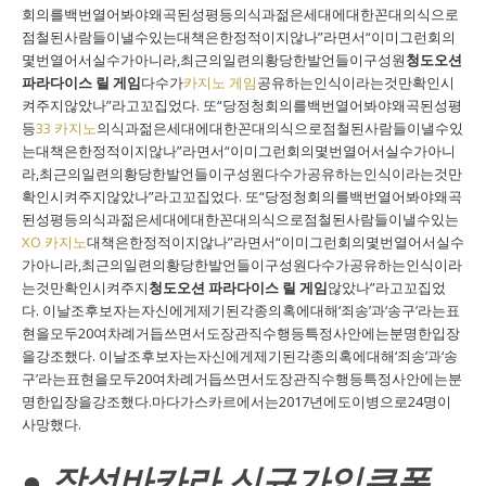
회의를백번열어봐야왜곡된성평등의식과젊은세대에대한꼰대의식으로
점철된사람들이낼수있는대책은한정적이지않나”라면서“이미그런회의
몇번열어서실수가아니라,최근의일련의황당한발언들이구성원
청도오션
파라다이스 릴 게임
다수가
카지노 게임
공유하는인식이라는것만확인시
켜주지않았나”라고꼬집었다. 또“당정청회의를백번열어봐야왜곡된성평
등
33 카지노
의식과젊은세대에대한꼰대의식으로점철된사람들이낼수있
는대책은한정적이지않나”라면서“이미그런회의몇번열어서실수가아니
라,최근의일련의황당한발언들이구성원다수가공유하는인식이라는것만
확인시켜주지않았나”라고꼬집었다. 또“당정청회의를백번열어봐야왜곡
된성평등의식과젊은세대에대한꼰대의식으로점철된사람들이낼수있는
XO 카지노
대책은한정적이지않나”라면서“이미그런회의몇번열어서실수
가아니라,최근의일련의황당한발언들이구성원다수가공유하는인식이라
는것만확인시켜주지
청도오션 파라다이스 릴 게임
않았나”라고꼬집었
다. 이날조후보자는자신에게제기된각종의혹에대해‘죄송’과‘송구’라는표
현을모두20여차례거듭쓰면서도장관직수행등특정사안에는분명한입장
을강조했다. 이날조후보자는자신에게제기된각종의혹에대해‘죄송’과‘송
구’라는표현을모두20여차례거듭쓰면서도장관직수행등특정사안에는분
명한입장을강조했다.마다가스카르에서는2017년에도이병으로24명이
사망했다.
● 장성바카라 신규가입쿠폰